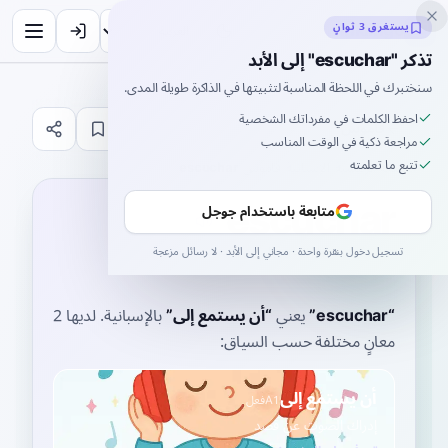
Inklingo
يستغرق 3 ثوانٍ
تذكر "escuchar" إلى الأبد
سنختبرك في اللحظة المناسبة لتثبيتها في الذاكرة طويلة المدى.
احفظ الكلمات في مفرداتك الشخصية
قاموس
مراجعة ذكية في الوقت المناسب
تتبع ما تعلمته
الصفحة الرئيسية
›
الإسبانية
›
قاموس
›
escuchar
escuchar
متابعة باستخدام جوجل
es.kuˈt͡ʃaɾ
تسجيل دخول بنقرة واحدة · مجاني إلى الأبد · لا رسائل مزعجة
es-koo-CHAR
“
escuchar
”
يعني
“
أن يستمع إلى
”
بالإسبانية
. لديها 2
معانٍ مختلفة حسب السياق:
أن يستمع إلى
A1
فعل
إدراك الصوت عن قصد