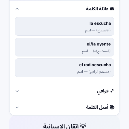
👥 عائلة الكلمة
la escucha
(
الاستماع
)
—
اسم
el/la oyente
(
المستمع/ة
)
—
اسم
el radioescucha
(
مستمع الراديو
)
—
اسم
🎵 قوافي
📚 أصل الكلمة
💡 إتقان الإسبانية