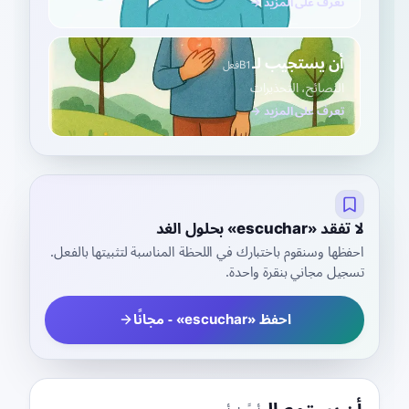
تعرف على المزيد →
أن يستجيب لـ
B1
فعل
النصائح، التحذيرات
تعرف على المزيد →
لا تفقد «escuchar» بحلول الغد
احفظها وسنقوم باختبارك في اللحظة المناسبة لتثبيتها بالفعل.
تسجيل مجاني بنقرة واحدة.
احفظ «escuchar» - مجانًا