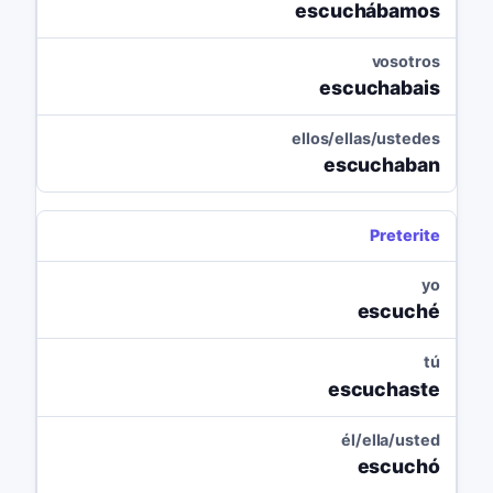
escuchábamos
vosotros
escuchabais
ellos/ellas/ustedes
escuchaban
Preterite
yo
escuché
tú
escuchaste
él/ella/usted
escuchó