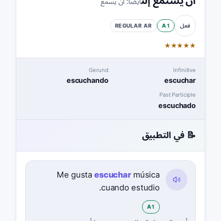
أن يستمع إلى
أيضًا:
أن يسمع
REGULAR
AR
A1
فعل
★
★
★
★
★
Gerund
Infinitive
escuchando
escuchar
Past Participle
escuchado
📝 في التطبيق
Me gusta
escuchar
música
cuando estudio.
A1