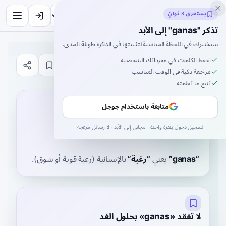
Inklingo
يستغرق 3 ثوانٍ
تذكر "ganas" إلى الأبد
سنختبرك في اللحظة المناسبة لتثبيتها في الذاكرة طويلة المدى.
احفظ الكلمات في مفرداتك الشخصية
قاموس
مراجعة ذكية في الوقت المناسب
تتبع ما تعلمته
الصفحة الرئيسية
›
الإسبانية
›
قاموس
›
ganas
ganas
متابعة باستخدام جوجل
ˈɡanas
تسجيل دخول بنقرة واحدة · مجاني إلى الأبد · لا رسائل مزعجة
GAH-nahs
“
ganas
”
يعني
“
رغبة
”
بالإسبانية
(رغبة قوية أو شوق).
لا تفقد «ganas» بحلول الغد