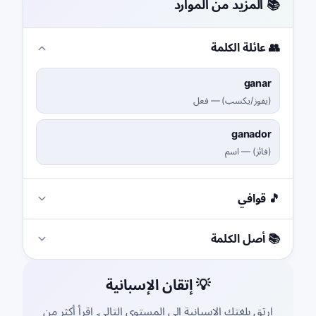
📚 المزيد من الموارد
👥 عائلة الكلمة
ganar
(
يفوز/يكسب
)
—
فعل
ganador
(
فائز
)
—
اسم
🎵 قوافي
📚 أصل الكلمة
💡 إتقان الإسبانية
ارتقِ بلغتك الإسبانية إلى المستوى التالي. اقرأ أكثر من