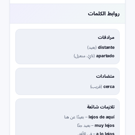
روابط الكلمات
مرادفات
distante
(
بعيد
)
apartado
(
نائٍ، منعزل
)
متضادات
cerca
(
قريب
)
تلازمات شائعة
lejos de aquí
–
بعيدًا عن هنا
muy lejos
–
بعيد جدًا
a lo lejos
–
في الأفق