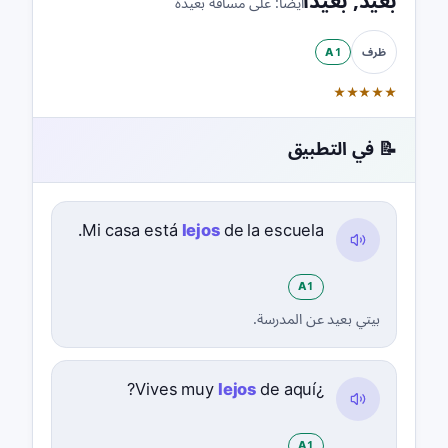
بعيد
,
بعيدًا
أيضًا:
على مسافة بعيدة
A1
ظرف
★
★
★
★
★
📝 في التطبيق
Mi casa está
lejos
de la escuela.
A1
بيتي بعيد عن المدرسة.
lejos
de aquí?
¿Vives muy
A1