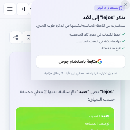
Inklingo
يستغرق 3 ثوانٍ
تذكر "lejos" إلى الأبد
سنختبرك في اللحظة المناسبة لتثبيتها في الذاكرة طويلة المدى.
احفظ الكلمات في مفرداتك الشخصية
قاموس
مراجعة ذكية في الوقت المناسب
تتبع ما تعلمته
الصفحة الرئيسية
›
الإسبانية
›
قاموس
›
lejos
lejos
متابعة باستخدام جوجل
'lexos
تسجيل دخول بنقرة واحدة · مجاني إلى الأبد · لا رسائل مزعجة
LEH-hoss
“
lejos
”
يعني
“
بعيد
”
بالإسبانية
. لديها 2 معانٍ مختلفة
حسب السياق:
بعيد
A1
ظرف
لوصف المسافة