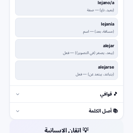
lejano/a
(
بعيد، ناءٍ
)
—
صفة
lejanía
(
مسافة، بعد
)
—
اسم
alejar
(
يبعد، يصغر (في التصوير)
)
—
فعل
alejarse
(
يتباعد، يبتعد عن
)
—
فعل
🎵 قوافي
📚 أصل الكلمة
💡 إتقان الإسبانية