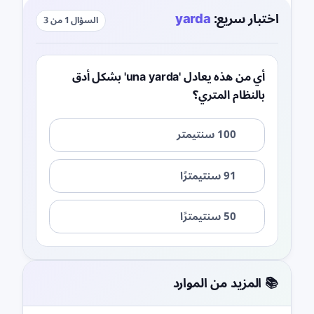
اختبار سريع:
yarda
السؤال 1 من 3
أي من هذه يعادل 'una yarda' بشكل أدق
بالنظام المتري؟
100 سنتيمتر
91 سنتيمترًا
50 سنتيمترًا
📚 المزيد من الموارد