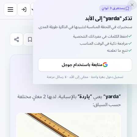
Inklingo
يستغرق 3 ثوانٍ
تذكر "yarda" إلى الأبد
سنختبرك في اللحظة المناسبة لتثبيتها في الذاكرة طويلة المدى.
احفظ الكلمات في مفرداتك الشخصية
قاموس
مراجعة ذكية في الوقت المناسب
تتبع ما تعلمته
الصفحة الرئيسية
›
الإسبانية
›
قاموس
›
yarda
yarda
متابعة باستخدام جوجل
ˈʝaɾða
تسجيل دخول بنقرة واحدة · مجاني إلى الأبد · لا رسائل مزعجة
YAR-dah
“
yarda
”
يعني
“
ياردة
”
بالإسبانية
. لديها 2 معانٍ مختلفة
حسب السياق:
ياردة
A2
اسم
وحدة قياس