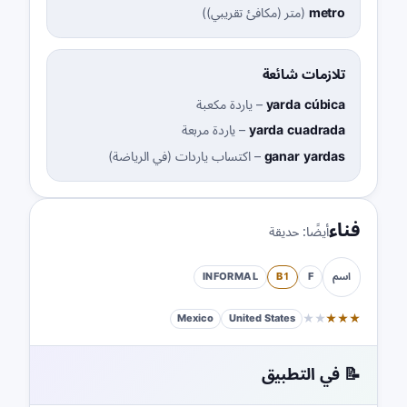
metro
(
متر (مكافئ تقريبي)
)
تلازمات شائعة
yarda cúbica
–
ياردة مكعبة
yarda cuadrada
–
ياردة مربعة
ganar yardas
–
اكتساب ياردات (في الرياضة)
فناء
أيضًا:
حديقة
INFORMAL
B1
F
اسم
★
★
★
★
★
Mexico
United States
📝 في التطبيق