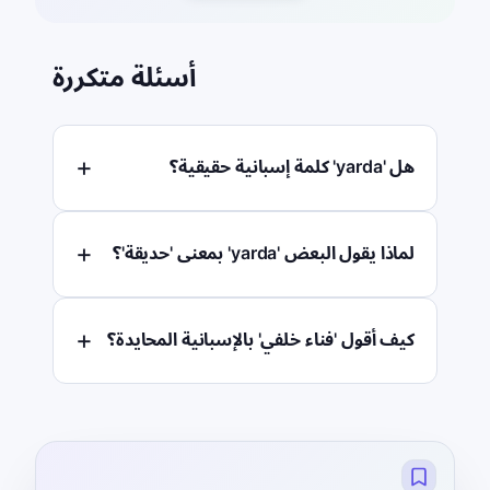
أسئلة متكررة
هل 'yarda' كلمة إسبانية حقيقية؟
لماذا يقول البعض 'yarda' بمعنى 'حديقة'؟
كيف أقول 'فناء خلفي' بالإسبانية المحايدة؟