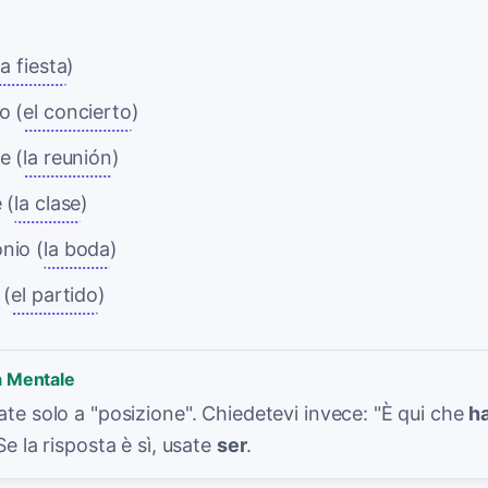
la fiesta
)
o (
el concierto
)
e (
la reunión
)
 (
la clase
)
nio (
la boda
)
 (
el partido
)
a Mentale
te solo a "posizione". Chiedetevi invece: "È qui che
h
e la risposta è sì, usate
ser
.