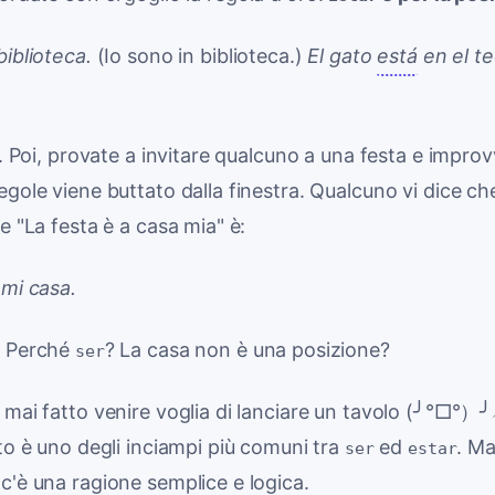
biblioteca.
(Io sono in biblioteca.)
El gato
está
en el t
ri. Poi, provate a invitare qualcuno a una festa e impro
egole viene buttato dalla finestra. Qualcuno vi dice ch
e "La festa è a casa mia" è:
mi casa.
! Perché
? La casa non è una posizione?
ser
 mai fatto venire voglia di lanciare un tavolo (╯°□°
sto è uno degli inciampi più comuni tra
ed
. M
ser
estar
c'è una ragione semplice e logica.