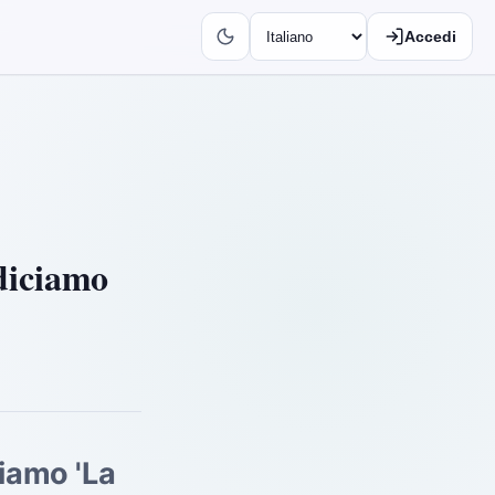
Accedi
 diciamo
ciamo 'La