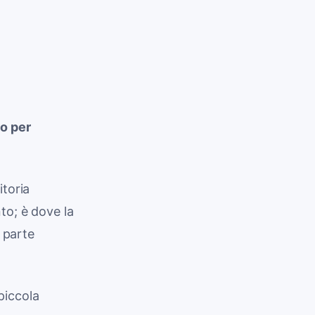
o per
itoria
o; è dove la
a parte
piccola