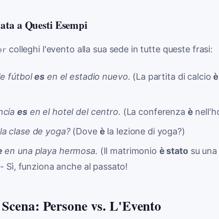
ata a Questi Esempi
colleghi l'evento alla sua sede in tutte queste frasi:
er
de fútbol
es
en el estadio nuevo.
(La partita di calcio
è
ncia
es
en el hotel del centro.
(La conferenza
è
nell'h
la clase de yoga?
(Dove
è
la lezione di yoga?)
e
en una playa hermosa.
(Il matrimonio
è stato
su una 
 - Sì, funziona anche al passato!
i Scena: Persone vs. L'Evento