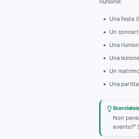
riunione:
Una festa (
Un concert
Una riunion
Una lezione
Un matrimo
Una partita
Scorciatoi
Non pensa
evento?" S