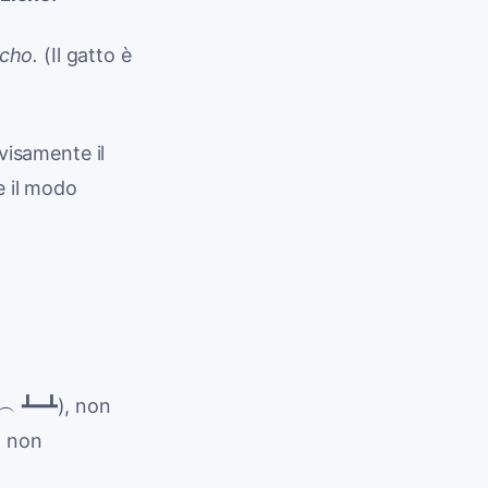
echo.
(Il gatto è
vvisamente il
e il modo
）╯︵ ┻━┻), non
a non