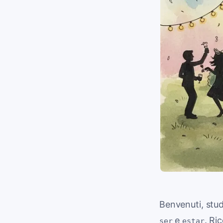
Benvenuti, stud
e
. Ri
ser
estar