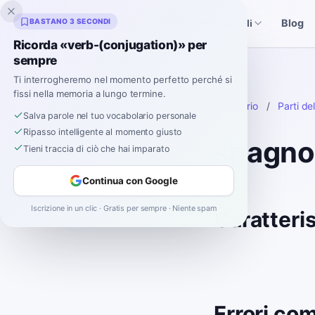
Inklingo
BASTANO 3 SECONDI
Blog
Storie
Strumenti Spagnoli
Ricorda «verb-(conjugation)» per
sempre
Ti interrogheremo nel momento perfetto perché si
fissi nella memoria a lungo termine.
Dizionario
/
Parti de
Salva parole nel tuo vocabolario personale
Ripasso intelligente al momento giusto
spagno
Tieni traccia di ciò che hai imparato
Continua con Google
Iscrizione in un clic · Gratis per sempre · Niente spam
Caratteris
Errori com