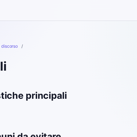
l discorso
/
li
tiche principali
uni da evitare