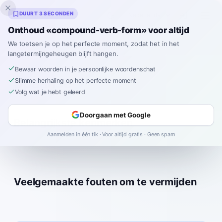
Inklingo
DUURT 3 SECONDEN
Onthoud «compound-verb-form» voor altijd
We toetsen je op het perfecte moment, zodat het in het
langetermijngeheugen blijft hangen.
Woordenboek
/
Woordsoorten
/
Bewaar woorden in je persoonlijke woordenschat
Spaanse
Slimme herhaling op het perfecte moment
Volg wat je hebt geleerd
Doorgaan met Google
Belangrijkste kenmerken
Aanmelden in één tik · Voor altijd gratis · Geen spam
Veelgemaakte fouten om te vermijden