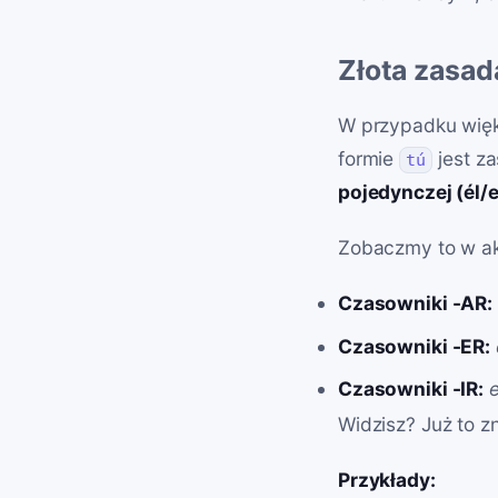
Złota zasad
W przypadku więk
formie
jest z
tú
pojedynczej (él/e
Zobaczmy to w ak
Czasowniki -AR:
Czasowniki -ER:
Czasowniki -IR:
e
Widzisz? Już to z
Przykłady: