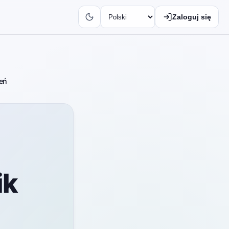
Zaloguj się
eń
ik