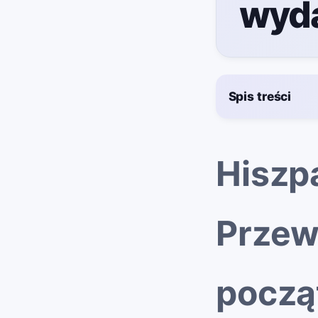
wyda
Spis treści
Hiszp
Przew
począ