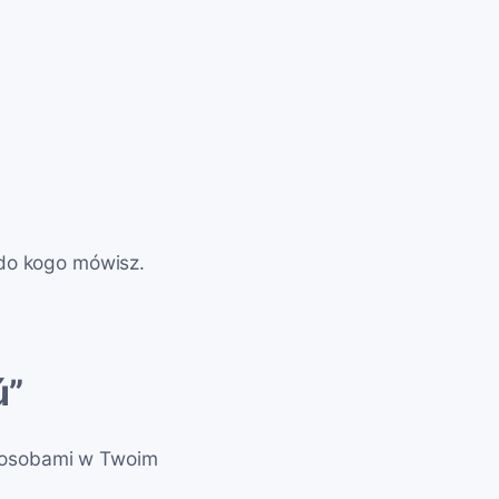
 do kogo mówisz.
ú”
ą, osobami w Twoim