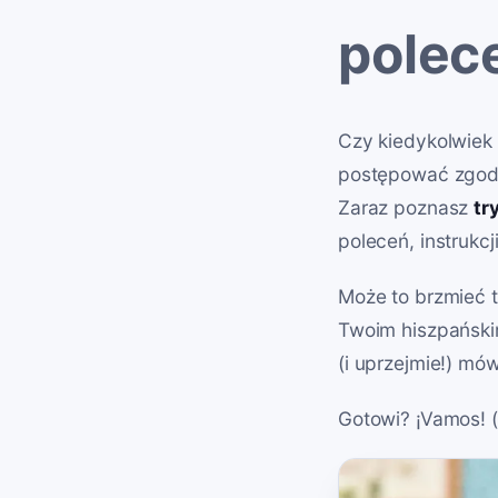
polec
Czy kiedykolwiek 
postępować zgodn
Zaraz poznasz
tr
poleceń, instrukcj
Może to brzmieć t
Twoim hiszpański
(i uprzejmie!) mów
Gotowi? ¡Vamos! 