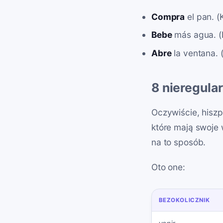
Compra
el pan. (
Bebe
más agua. (P
Abre
la ventana. 
8 nieregula
Oczywiście, hisz
które mają swoje 
na to sposób.
Oto one:
BEZOKOLICZNIK