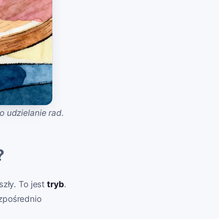
 udzielanie rad.
?
zły. To jest
tryb
.
ezpośrednio