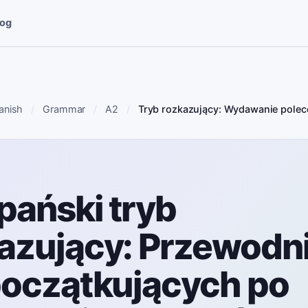
log
anish
Grammar
A2
Tryb rozkazujący: Wydawanie polec
pański tryb
azujący: Przewodn
początkujących po