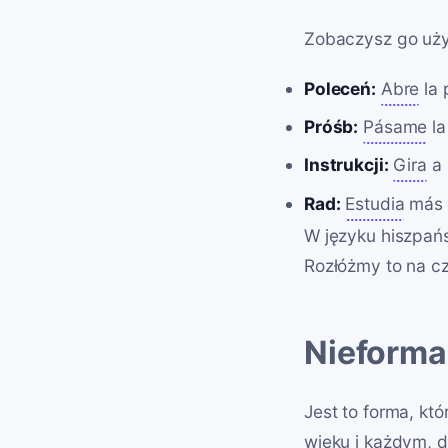
Zobaczysz go uż
Poleceń:
Abre
la 
Próśb:
Pásame
la
Instrukcji:
Gira
a 
Rad:
Estudia
más p
W języku hiszpańs
Rozłóżmy to na cz
Nieforma
Jest to forma, kt
wieku i każdym, 