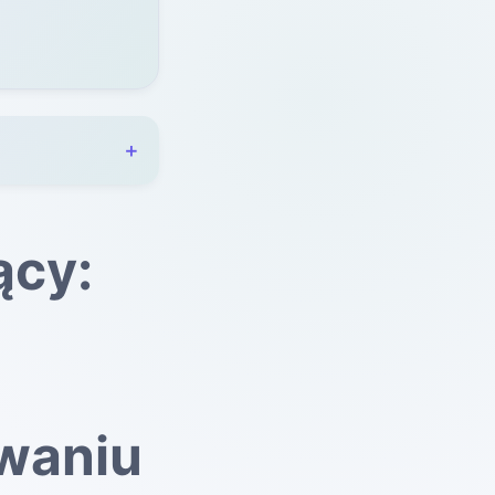
ący:
waniu