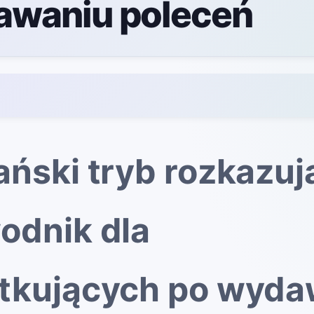
waniu poleceń
ański tryb rozkazuj
odnik dla
tkujących po wyda