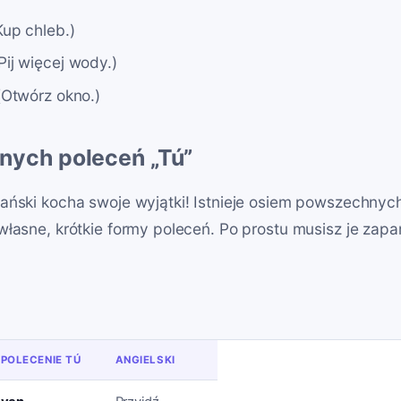
Kup chleb.)
ij więcej wody.)
(Otwórz okno.)
rnych poleceń „Tú”
pański kocha swoje wyjątki! Istnieje osiem powszechny
własne, krótkie formy poleceń. Po prostu musisz je zap
POLECENIE TÚ
ANGIELSKI