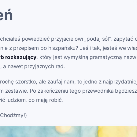
eń
chciałeś powiedzieć przyjacielowi „podaj sól”, zapytać 
ie z przepisem po hiszpańsku? Jeśli tak, jesteś we wł
yb rozkazujący
, który jest wymyślną gramatyczną naz
i, a nawet przyjaznych rad.
rochę szorstko, ale zaufaj nam, to jedno z najprzydatni
m zestawie. Po zakończeniu tego przewodnika będziesz
ić ludziom, co mają robić.
(Chodźmy!)