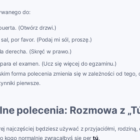
ywanego do:
puerta. (Otwórz drzwi.)
 sal, por favor. (Podaj mi sól, proszę.)
la derecha. (Skręć w prawo.)
ara el examen. (Ucz się więcej do egzaminu.)
kim forma polecenia zmienia się w zależności od tego,
ynniki pierwsze.
lne polecenia: Rozmowa z „T
órej najczęściej będziesz używać z przyjaciółmi, rodzin
do kogo normalnie zwracałbyś się per
tú
.