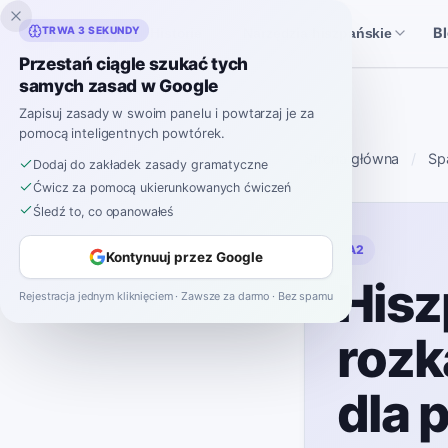
Inklingo
TRWA 3 SEKUNDY
B
Historie
Narzędzia hiszpańskie
Przestań ciągle szukać tych
samych zasad w Google
Zapisuj zasady w swoim panelu i powtarzaj je za
pomocą inteligentnych powtórek.
Strona główna
Sp
Dodaj do zakładek zasady gramatyczne
Ćwicz za pomocą ukierunkowanych ćwiczeń
Śledź to, co opanowałeś
A2
Kontynuuj przez Google
Hisz
Rejestracja jednym kliknięciem · Zawsze za darmo · Bez spamu
rozk
dla 