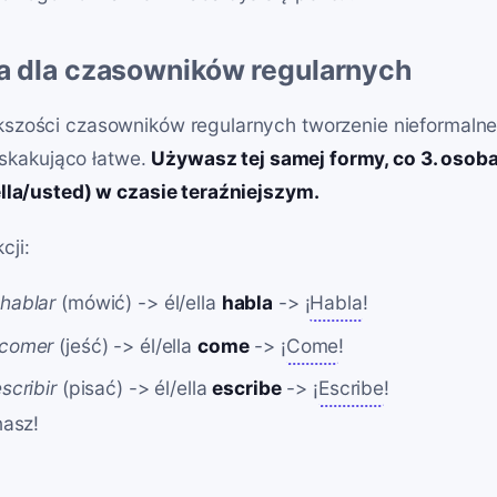
a dla czasowników regularnych
szości czasowników regularnych tworzenie nieformaln
askakująco łatwe.
Używasz tej samej formy, co 3. osoba
lla/usted) w czasie teraźniejszym.
cji:
hablar
(mówić) -> él/ella
habla
-> ¡
Habla
!
comer
(jeść) -> él/ella
come
-> ¡
Come
!
scribir
(pisać) -> él/ella
escribe
-> ¡
Escribe
!
nasz!