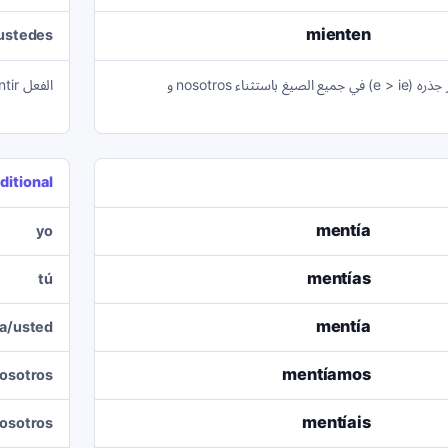
mienten
/ustedes
الفعل mentir هو فعل يتغير جذره (e > ie) في جميع الصيغ باستثناء nosotros و
الفعل mentir منتظم تمامًا في صيغة المستقبل؛ فقط أضف النهايات إلى المصدر.
ditional
mentía
yo
mentías
tú
mentía
la/usted
mentíamos
osotros
mentíais
osotros