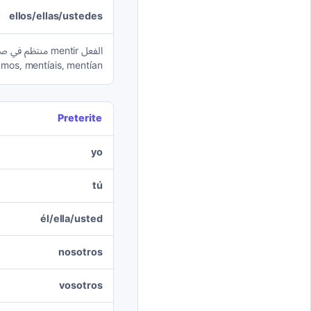
ellos/ellas/ustedes
mos, mentíais, mentían.
Preterite
yo
tú
él/ella/usted
nosotros
vosotros