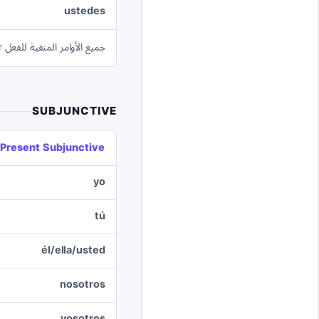
ustedes
جميع الأوامر المنفية للفعل mentir تستخدم صيغ المضارع المنصوب.
SUBJUNCTIVE
Present Subjunctive
yo
tú
él/ella/usted
nosotros
vosotros