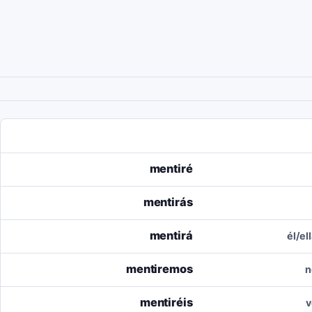
mentiré
mentirás
mentirá
él/el
mentiremos
n
mentiréis
v