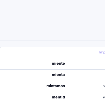
Imp
miente
mienta
mintamos
n
mentid
v