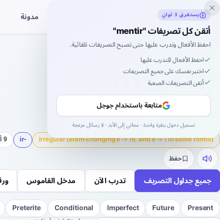
Inklingo
مدونة
يستغرق 3 ثوانٍ
قصص
أدوات الإسبانية
أتقن كل تصريفات "mentir"
الصفحة الرئيسية
›
الإسبانية
›
تصريفات الأفعال
›
mentir
احفظ الأفعال وتدرب عليها حتى تصبح التصريفات تلقائية.
mentir
احفظ الأفعال للتدرب عليها
تصريف الفعل الإسباني
اختبر نفسك على جميع التصريفات
أتقن التصريفات الصعبة
تصريف
متابعة باستخدام جوجل
mentir
يعني
يكذب
.
تسجيل دخول بنقرة واحدة · مجاني إلى الأبد · لا رسائل مزعجة
irregular (stem-changing e -> ie, and e -> i in some forms)
-
ir
9 أزمنة
حفظ
جميع جداول التصريف
تدرب الآن
مدخل القاموس
ورق
Preterite
Conditional
Imperfect
Future
Present