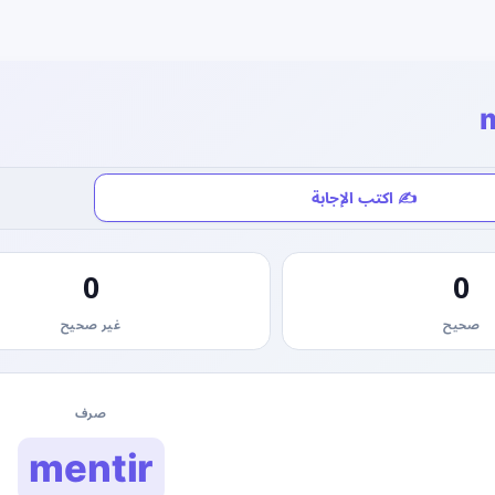
m
✍️ اكتب الإجابة
0
0
صحيح
غير صحيح
صرف
mentir