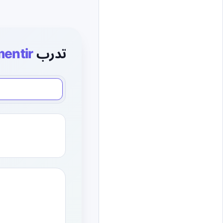
تدرب
entir