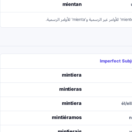
mientan
Imperfect Subj
mintiera
mintieras
mintiera
él/el
mintiéramos
n
mintierais
v