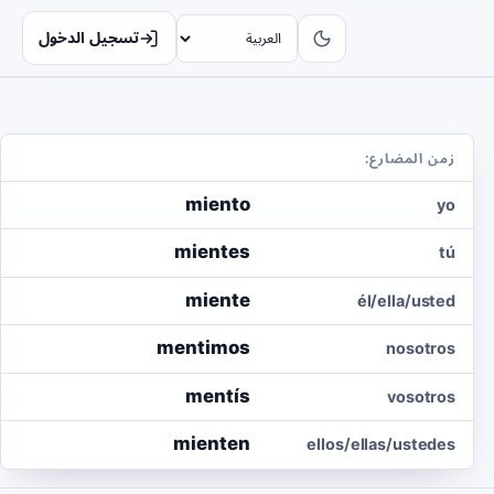
تسجيل الدخول
زمن المضارع:
miento
yo
mientes
tú
miente
él/ella/usted
mentimos
nosotros
mentís
vosotros
mienten
ellos/ellas/ustedes