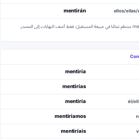
mentirán
ellos/ellas
Con
mentiría
mentirías
mentiría
él/el
mentiríamos
n
mentiríais
v