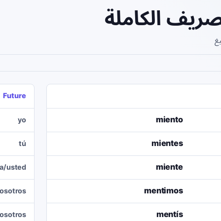
صريف الكاملة
يغ
Future
miento
yo
mientes
tú
miente
la/usted
mentimos
osotros
mentís
osotros