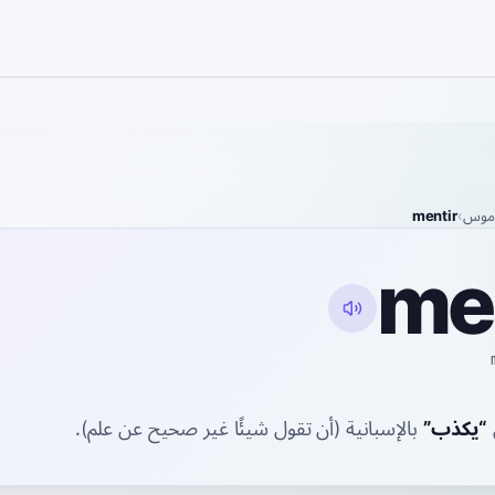
موس
›
mentir
me
“
يكذب
”
بالإسبانية
(أن تقول شيئًا غير صحيح عن علم).