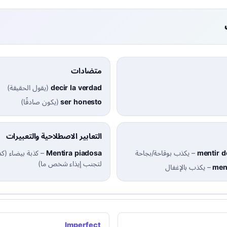
متضادات
decir la verdad
(
يقول الحقيقة
)
ser honesto
(
يكون صادقًا
)
التعابير الاصطلاحية والتعبيرات
mentir 
–
يكذب بوقاحة/بجاحة
Mentira piadosa
–
كذبة بيضاء (كذ
لتجنب إيذاء شخص ما)
men
–
يكذب بالإغفال
Imperfect