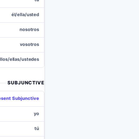
él/ella/usted
nosotros
vosotros
llos/ellas/ustedes
SUBJUNCTIVE
esent Subjunctive
yo
tú