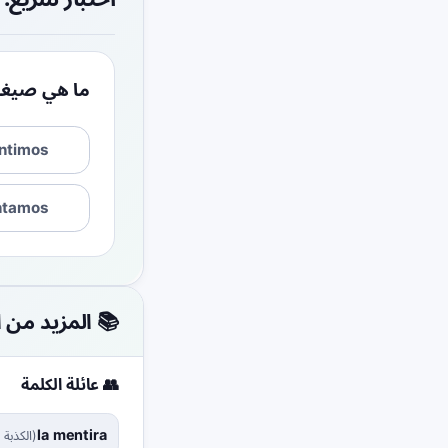
ما هي صيغة 'mentir' المستخدمة عند الحديث عما 'نحن' نكذب ب
ntimos
ntamos
📚 المزيد من ا
👥 عائلة الكلمة
la mentira
(
الكذبة 