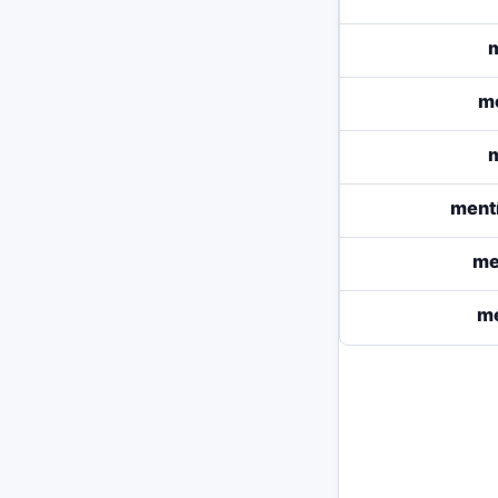
m
ment
me
me