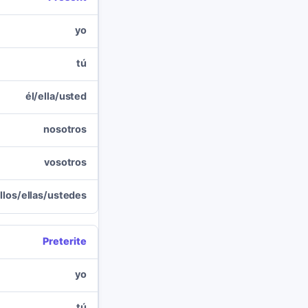
yo
tú
él/ella/usted
nosotros
vosotros
llos/ellas/ustedes
Preterite
yo
tú