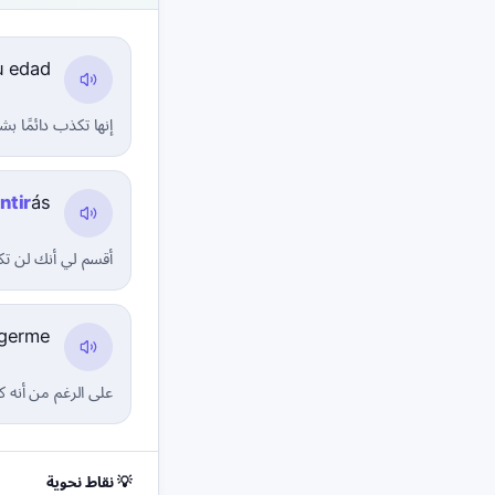
 edad.
إنها تكذب دائمًا بش
ntir
ás.
أقسم لي أنك لن تكذ
germe.
على الرغم من أنه 
💡 نقاط نحوية