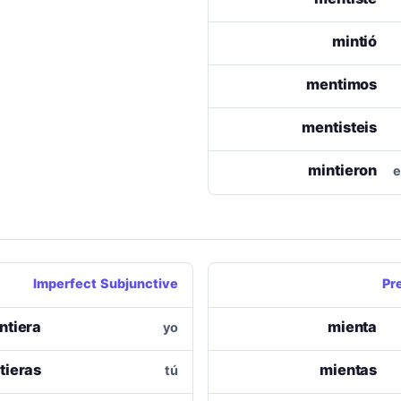
mintió
mentimos
mentisteis
mintieron
e
Imperfect Subjunctive
Pr
ntiera
mienta
yo
tieras
mientas
tú