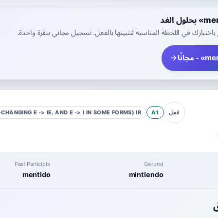
احفظها وسنقوم باختبارك في اللحظة المناسبة لتثبيتها بالفعل. تسجيل مجا
CHANGING E -> IE, AND E -> I IN SOME FORMS)
IR
A1
فعل
Past Participle
Gerund
mentido
mintiendo
