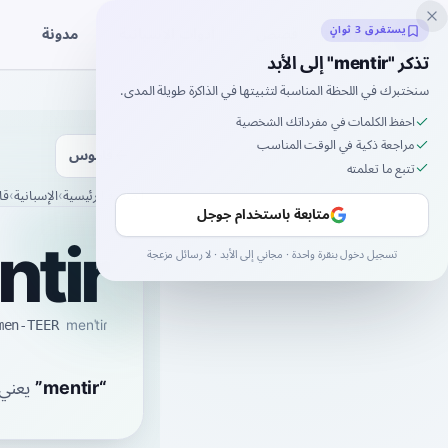
Inklingo
مدونة
يستغرق 3 ثوانٍ
قصص
أدوات الإسبانية
تذكر "mentir" إلى الأبد
سنختبرك في اللحظة المناسبة لتثبيتها في الذاكرة طويلة المدى.
احفظ الكلمات في مفرداتك الشخصية
مراجعة ذكية في الوقت المناسب
قاموس
تتبع ما تعلمته
الصفحة الرئيسية
›
الإسبانية
›
قا
ntir
متابعة باستخدام جوجل
تسجيل دخول بنقرة واحدة · مجاني إلى الأبد · لا رسائل مزعجة
menˈtiɾ
men-TEER
“
mentir
”
يعني