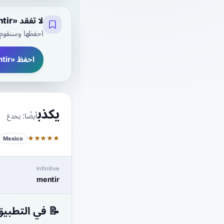
لا تفقد «mentir» بحلول الغد
ني بنقرة واحدة.
احفظ «mentir» - مجانًا
يكذب
يخدع
أيضًا:
★
★
★
★
★
Mexico
Infinitive
mentir
 في التطبيق