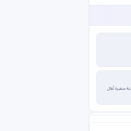
بة صغيرة تُقال