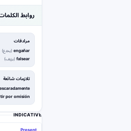
روابط الكلمات
مرادفات
engañar
(
يخدع
)
falsear
(
يزيف
)
تلازمات شائعة
descaradamente
tir por omisión
INDICATIVE
Present