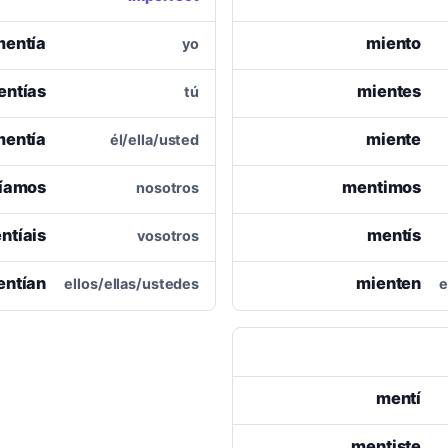
mentía
miento
yo
entías
mientes
tú
mentía
miente
él/ella/usted
íamos
mentimos
nosotros
ntíais
mentís
vosotros
ntían
mienten
ellos/ellas/ustedes
e
mentí
mentiste