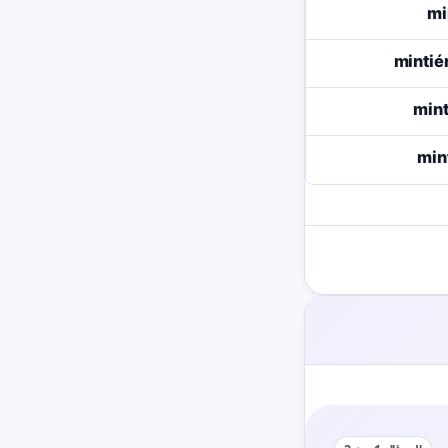
mi
minti
mint
min