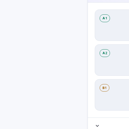
A1
A2
B1