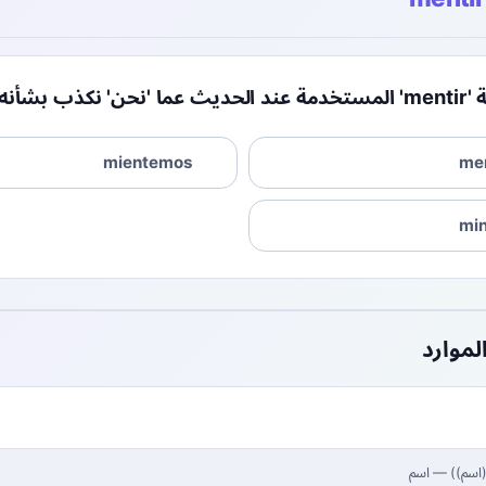
شأنه الآن؟
mientemos
me
mi
لموارد
(اسم)
)
—
اسم