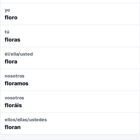
yo
floro
tú
floras
él/ella/usted
flora
nosotros
floramos
vosotros
floráis
ellos/ellas/ustedes
floran