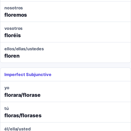
nosotros
floremos
vosotros
floréis
ellos/ellas/ustedes
floren
Imperfect Subjunctive
yo
florara/florase
tú
floras/florases
él/ella/usted