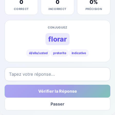
0
0
0
%
CORRECT
INCORRECT
PRÉCISION
CONJUGUEZ
florar
él/ella/usted
preterite
indicative
Vérifier la Réponse
Passer