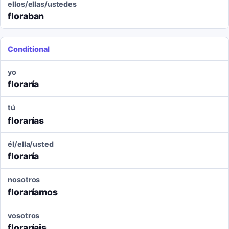
ellos/ellas/ustedes
floraban
Conditional
yo
floraría
tú
florarías
él/ella/usted
floraría
nosotros
floraríamos
vosotros
floraríais