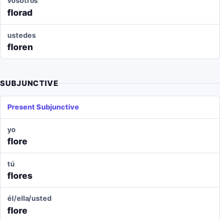
vosotros
florad
ustedes
floren
SUBJUNCTIVE
Present Subjunctive
yo
flore
tú
flores
él/ella/usted
flore