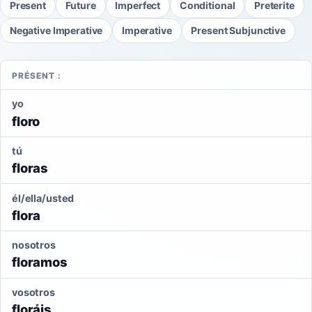
Present
Future
Imperfect
Conditional
Preterite
Negative Imperative
Imperative
Present Subjunctive
PRÉSENT :
yo
floro
tú
floras
él/ella/usted
flora
nosotros
floramos
vosotros
floráis