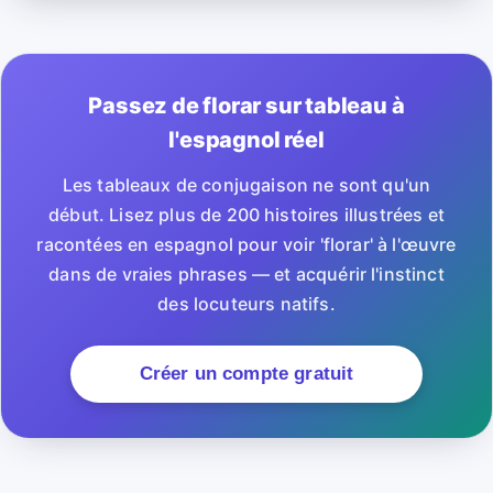
Passez de florar sur tableau à
l'espagnol réel
Les tableaux de conjugaison ne sont qu'un
début. Lisez plus de 200 histoires illustrées et
racontées en espagnol pour voir 'florar' à l'œuvre
dans de vraies phrases — et acquérir l'instinct
des locuteurs natifs.
Créer un compte gratuit