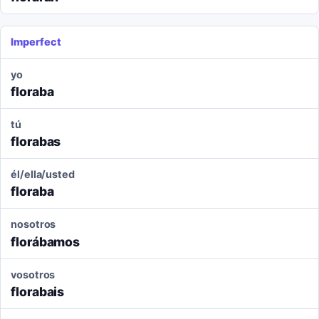
Imperfect
yo
floraba
tú
florabas
él/ella/usted
floraba
nosotros
florábamos
vosotros
florabais