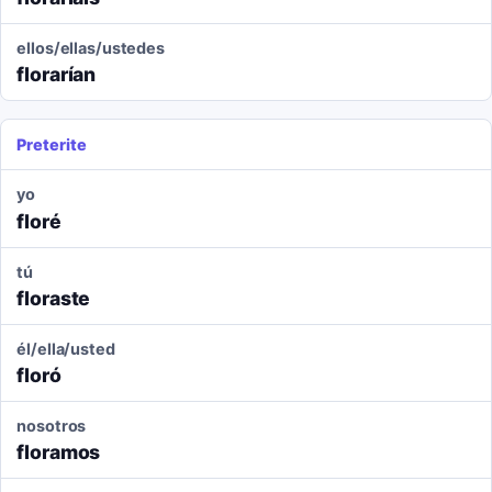
ellos/ellas/ustedes
florarían
Preterite
yo
floré
tú
floraste
él/ella/usted
floró
nosotros
floramos