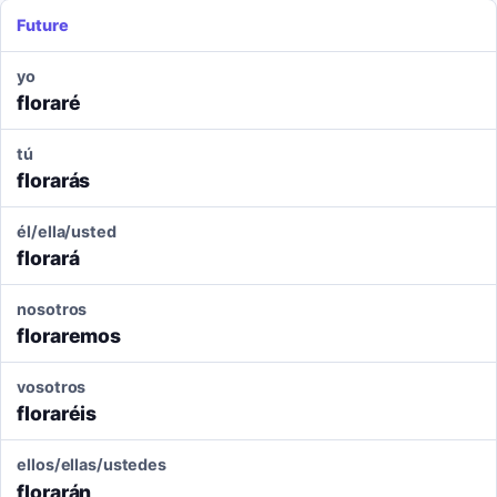
Future
yo
floraré
tú
florarás
él/ella/usted
florará
nosotros
floraremos
vosotros
floraréis
ellos/ellas/ustedes
florarán