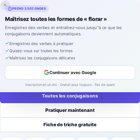
Inklingo
PREND 3 SECONDES
Maîtrisez toutes les formes de « florar »
Accueil
›
Espagnol
›
Conjugaisons de verbes
›
florar
Enregistrez des verbes et entraînez-vous jusqu''à ce que les
conjugaisons deviennent automatiques.
CONJUGAISON DES VERBES ESPAGNOLS
florar
Enregistrez des verbes à pratiquer
Quizez-vous sur toutes les formes
Maîtrisez les conjugaisons délicates
Conjugaison
regular
-
ar
9 temps
52 formes
Continuer avec Google
Save
Inscription en un clic · Gratuit pour toujours · Pas de spam
Toutes les conjugaisons
Pratiquer maintenant
Fiche de triche gratuite