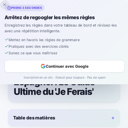
Inklingo
PREND 3 SECONDES
Arrêtez de regoogler les mêmes règles
Enregistrez les règles dans votre tableau de bord et révisez-les
avec une répétition intelligente.
Accueil
Spanish
Grammar
B1
Le Conditionnel : Que Ferais-tu ?
Mettez en favoris les règles de grammaire
Pratiquez avec des exercices ciblés
Suivez ce que vous maîtrisez
B1
Continuer avec Google
Le Conditionnel
Inscription en un clic · Gratuit pour toujours · Pas de spam
Espagnol : Le Guide
Ultime du 'Je Ferais'
Table des matières