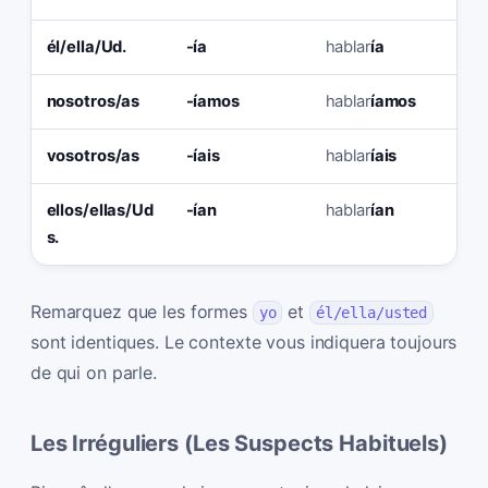
él/ella/Ud.
-ía
hablar
ía
co
nosotros/as
-íamos
hablar
íamos
co
vosotros/as
-íais
hablar
íais
co
ellos/ellas/Ud
-ían
hablar
ían
co
s.
Remarquez que les formes
et
yo
él/ella/usted
sont identiques. Le contexte vous indiquera toujours
de qui on parle.
Les Irréguliers (Les Suspects Habituels)