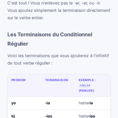
C'est tout ! Vous n'enlevez pas le -ar, -er, ou -ir.
Vous ajoutez simplement la terminaison directement
sur le verbe entier.
Les Terminaisons du Conditionnel
Régulier
Voici les terminaisons que vous ajouterez à l'infinitif
de tout verbe régulier :
PRONOM
TERMINAISON
EXEMPLE :
EX
HABLAR
CO
(PARLER)
(M
yo
-ía
hablar
ía
co
tú
-ías
hablar
ías
co