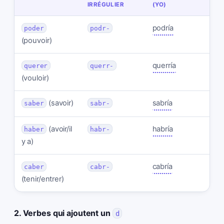
IRRÉGULIER
(YO)
podría
poder
podr-
(pouvoir)
querría
querer
querr-
(vouloir)
(savoir)
sabría
saber
sabr-
(avoir/il
habría
haber
habr-
y a)
cabría
caber
cabr-
(tenir/entrer)
2. Verbes qui ajoutent un
d