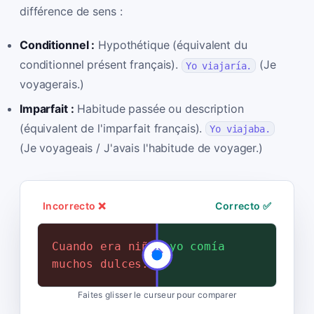
différence de sens :
Conditionnel :
Hypothétique (équivalent du
conditionnel présent français).
(Je
Yo viajaría.
voyagerais.)
Imparfait :
Habitude passée ou description
(équivalent de l'imparfait français).
Yo viajaba.
(Je voyageais / J'avais l'habitude de voyager.)
Incorrecto ❌
Correcto ✅
Cuando era niño, yo comería
Cuando era niño, yo comía
muchos dulces.
muchos dulces.
Faites glisser le curseur pour comparer