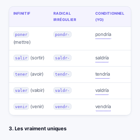
INFINITIF
RADICAL
CONDITIONNEL
IRRÉGULIER
(YO)
pondría
poner
pondr-
(mettre)
(sortir)
saldría
salir
saldr-
(avoir)
tendría
tener
tendr-
(valoir)
valdría
valer
valdr-
(venir)
vendría
venir
vendr-
3. Les vraiment uniques