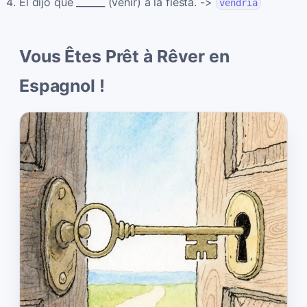
Él dijo que ______ (venir) a la fiesta. ->
vendría
Vous Êtes Prêt à Rêver en
Espagnol !