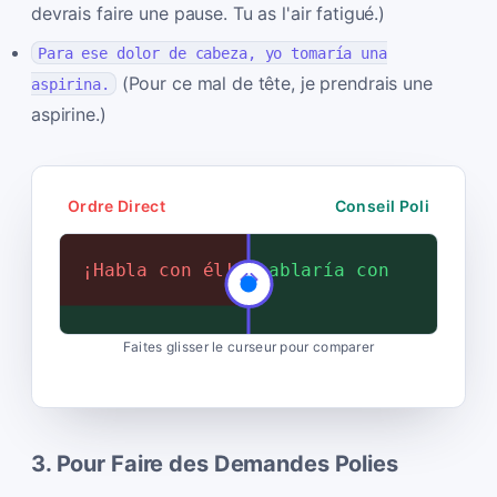
devrais faire une pause. Tu as l'air fatigué.)
Para ese dolor de cabeza, yo tomaría una
(Pour ce mal de tête, je prendrais une
aspirina.
aspirine.)
Ordre Direct ️
Conseil Poli
¡Habla con él!
Yo en tu lugar, hablaría con
él.
Faites glisser le curseur pour comparer
3. Pour Faire des Demandes Polies