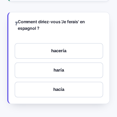
Comment diriez-vous 'Je ferais' en
❓
espagnol ?
hacería
haría
hacía