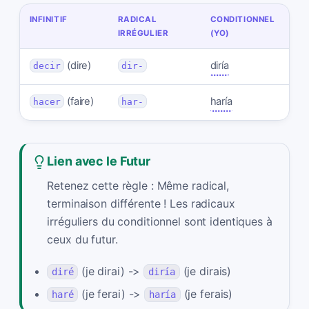
INFINITIF
RADICAL
CONDITIONNEL
IRRÉGULIER
(YO)
(dire)
diría
decir
dir-
(faire)
haría
hacer
har-
Lien avec le Futur
Retenez cette règle : Même radical,
terminaison différente ! Les radicaux
irréguliers du conditionnel sont identiques à
ceux du futur.
(je dirai) ->
(je dirais)
diré
diría
(je ferai) ->
(je ferais)
haré
haría