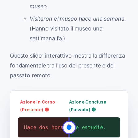
museo.
Visitaron el museo hace una semana.
(Hanno visitato il museo una
settimana fa.)
Questo slider interattivo mostra la differenza
fondamentale tra l'uso del presente e del
passato remoto.
Azione in Corso
Azione Conclusa
(Presente) 🟢
(Passato) 🔴
Hace dos horas que estudio.
Hace dos horas que estudié.