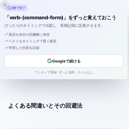
Inklingo
3秒で完了
「verb-(command-form)」をずっと覚えておこう
ぴったりのタイミングで出題し、長期記憶に定着させます。
辞書
/
品詞
/
単語を自分の語彙帳に保存
ベストなタイミングで賢く復習
スペイン語の
学習した内容を記録
Googleで続ける
主な特徴
ワンタップ登録 · ずっと無料 · スパムなし
よくある間違いとその回避法