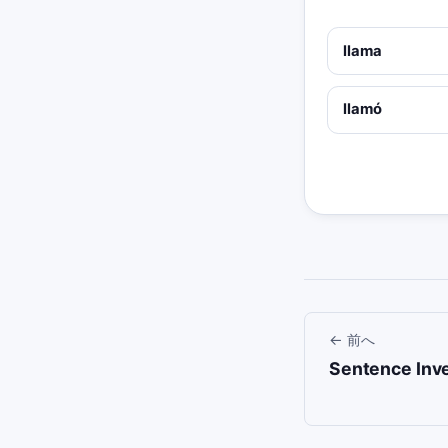
llama
llamó
←
前へ
Sentence Inve