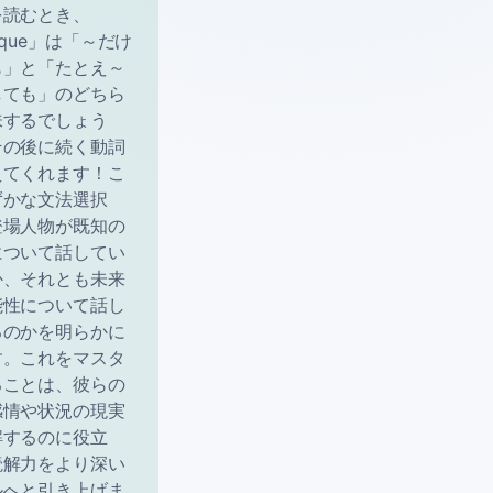
を読むとき、
nque」は「～だけ
も」と「たとえ～
しても」のどちら
味するでしょう
その後に続く動詞
えてくれます！こ
ずかな文法選択
登場人物が既知の
について話してい
か、それとも未来
能性について話し
るのかを明らかに
す。これをマスタ
ることは、彼らの
感情や状況の現実
解するのに役立
読解力をより深い
ルへと引き上げま