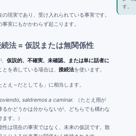
す。
在の現実であり、受け入れられている事実です。
の事実にもかかわらず起こります。
接続法 = 仮説または無関係性
が、
仮説的、不確実、未確認、または単に話者に
ことを表している場合は、
接続法
を使います。
たとえ～だとしても」に相当します。
loviendo, saldremos a caminar.
（たとえ雨が
降るかどうかは分からないが、どちらでも構わな
けます。）
能性は現在の事実ではなく、未来の仮説です。散