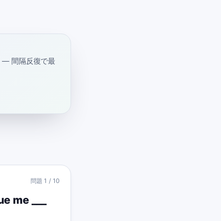
— 間隔反復で最
問題
1
/
10
que me ___