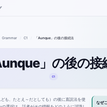
グ
Grammar
C1
「Aunque」の後の接続法
Aunque」の後の接
C1
れども、たとえ～だとしても）の後に直説法を使
なぜ
かの選択は、話者がその情報をどのように認識し