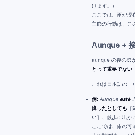
けます。）
ここでは、雨が現
主節の行動は、こ
Aunque
+ 
aunque
の後の節
とって重要でない
これは日本語の「
例:
Aunque
esté
l
降ったとしても
［
い］、散歩に出か
ここでは、雨の可