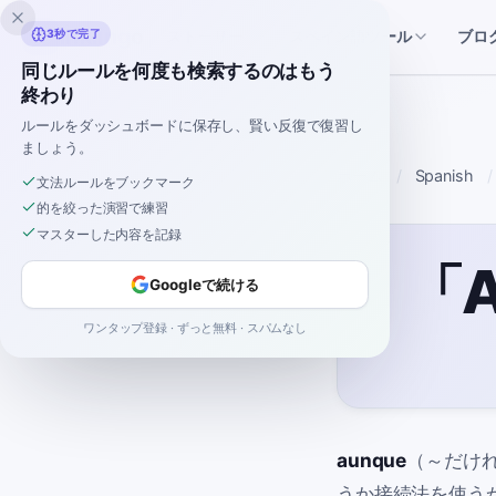
Inklingo
ストーリー
スペイン語ツール
3秒で完了
ブロ
同じルールを何度も検索するのはもう
終わり
ルールをダッシュボードに保存し、賢い反復で復習し
ましょう。
ホーム
Spanish
文法ルールをブックマーク
的を絞った演習で練習
マスターした内容を記録
「
Googleで続ける
ワンタップ登録 · ずっと無料 · スパムなし
aunque
（～だけ
うか接続法を使う