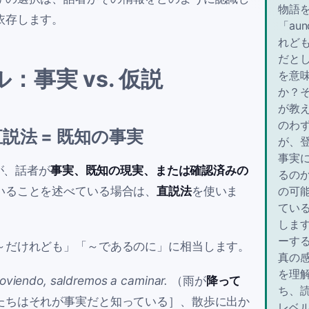
物語
依存します。
「au
れど
だと
：事実 vs. 仮説
を意
か？
が教
のわ
直説法 = 既知の事実
が、
事実
が、話者が
事実、既知の現実、または確認済みの
るの
いることを述べている場合は、
直説法
を使いま
の可
てい
しま
ーす
～だけれども」「～であるのに」に相当します。
真の
を理
loviendo, saldremos a caminar.
（雨が
降って
ち、
たちはそれが事実だと知っている］、散歩に出か
レベ