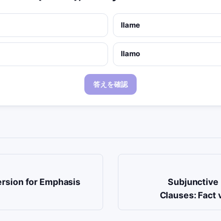
llame
llamo
答えを確認
rsion for Emphasis
Subjunctive
Clauses: Fact 