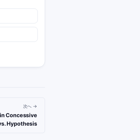
次へ
→
 in Concessive
vs. Hypothesis