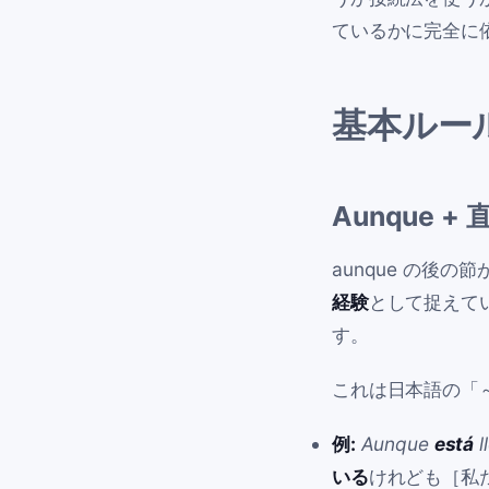
ているかに完全に
基本ルール
Aunque
+ 
aunque
の後の節
経験
として捉えて
す。
これは日本語の「
例:
Aunque
está
l
いる
けれども［私