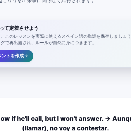
起こりうる出来事に関係なく維持されます。
って定着させよう
、このレッスンを実際に使えるスペイン語の単語を保存しましょう 
ングで再出題され、ルールが自然に身につきます。
ウントを作成
now if he'll call, but I won't answer. → Aun
(llamar), no voy a contestar.