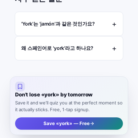
'York'는 'jamón'과 같은 것인가요?
왜 스페인어로 'york'라고 하나요?
Don't lose «york» by tomorrow
Save it and we'll quiz you at the perfect moment so
it actually sticks. Free, 1-tap signup.
Save «york» — Free