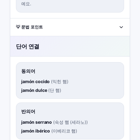
예요.
💡 문법 포인트
단어 연결
동의어
jamón cocido
(
익힌 햄
)
jamón dulce
(
단 햄
)
반의어
jamón serrano
(
숙성 햄 (세라노)
)
jamón ibérico
(
이베리코 햄
)