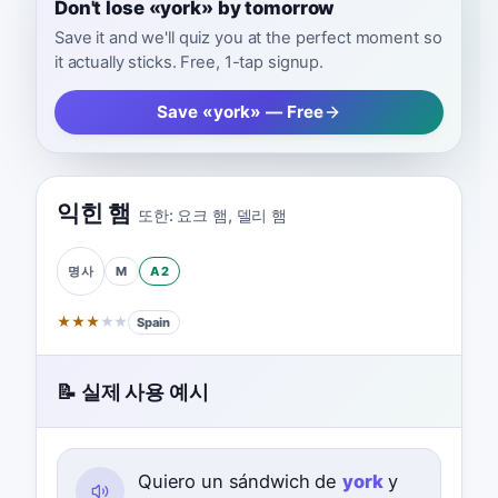
Don't lose «york» by tomorrow
Save it and we'll quiz you at the perfect moment so
it actually sticks. Free, 1-tap signup.
Save «york» — Free
익힌 햄
또한:
요크 햄
,
델리 햄
M
A2
명사
★
★
★
★
★
Spain
📝 실제 사용 예시
Quiero un sándwich de
york
y