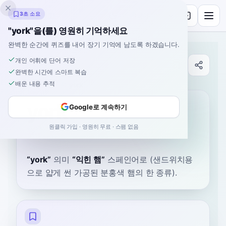
잉클링고
3초 소요
"york"을(를) 영원히 기억하세요
완벽한 순간에 퀴즈를 내어 장기 기억에 남도록 하겠습니다.
개인 어휘에 단어 저장
사전
완벽한 시간에 스마트 복습
배운 내용 추적
홈
›
스페인어
›
사전
›
york
york
Google로 계속하기
원클릭 가입 · 영원히 무료 · 스팸 없음
york
ʝoɾk
“
york
”
의미
“
익힌 햄
”
스페인어로
(샌드위치용
으로 얇게 썬 가공된 분홍색 햄의 한 종류).