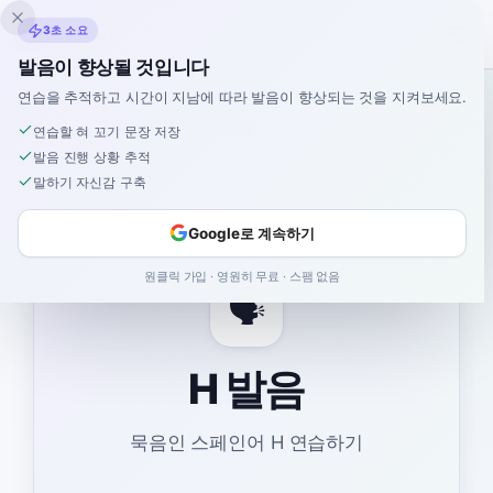
Inklingo
3초 소요
발음이 향상될 것입니다
연습을 추적하고 시간이 지남에 따라 발음이 향상되는 것을 지켜보세요.
스페인어
›
혀 짧은 소리 연습
›
H 발음
연습할 혀 꼬기 문장 저장
발음 진행 상황 추적
말하기 자신감 구축
Google로 계속하기
원클릭 가입 · 영원히 무료 · 스팸 없음
🗣️
H 발음
묵음인 스페인어 H 연습하기