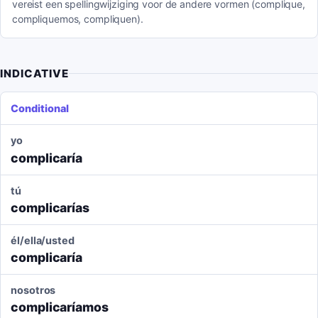
vereist een spellingwijziging voor de andere vormen (complique,
compliquemos, compliquen).
INDICATIVE
Conditional
yo
complicaría
tú
complicarías
él/ella/usted
complicaría
nosotros
complicaríamos