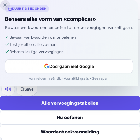
Inklingo
DUURT 3 SECONDEN
Beheers elke vorm van «complicar»
Home
›
Spaans
›
Werkwoordvervoegingen
›
complicar
Bewaar werkwoorden en oefen tot de vervoegingen vanzelf gaan.
SPAANSE WERKWOORDVERVOEGING
complicar
Bewaar werkwoorden om te oefenen
Test jezelf op alle vormen
Beheers lastige vervoegingen
Vervoeging
Doorgaan met Google
complicar
betekent
compliceren
.
regular
-
ar
9 tijden
52 vormen
Aanmelden in één tik · Voor altijd gratis · Geen spam
Save
Alle vervoegingstabellen
Nu oefenen
Woordenboekvermelding