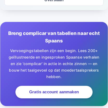
Breng complicar van tabellen naar echt
Spaans
Vervoegingstabellen zijn een begin. Lees 200+
geïllustreerde en ingesproken Spaanse verhalen
en zie 'complicar' in actie in echte zinnen — en
bouw het taalgevoel op dat moedertaalsprekers
hebben.
Gratis account aanmaken