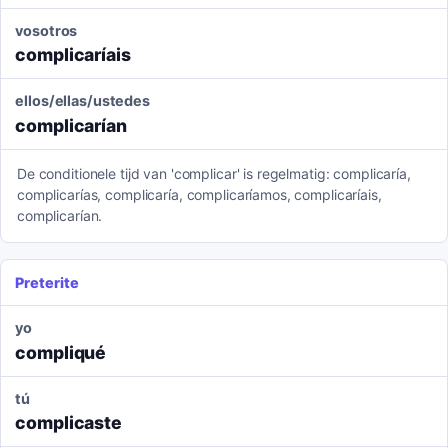
vosotros
complicaríais
ellos/ellas/ustedes
complicarían
De conditionele tijd van 'complicar' is regelmatig: complicaría,
complicarías, complicaría, complicaríamos, complicaríais,
complicarían.
Preterite
yo
compliqué
tú
complicaste