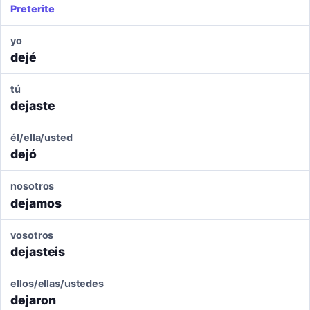
Preterite
yo
dejé
tú
dejaste
él/ella/usted
dejó
nosotros
dejamos
vosotros
dejasteis
ellos/ellas/ustedes
dejaron