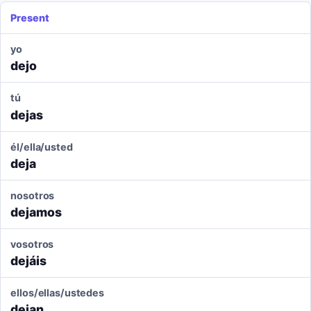
Present
yo
dejo
tú
dejas
él/ella/usted
deja
nosotros
dejamos
vosotros
dejáis
ellos/ellas/ustedes
dejan