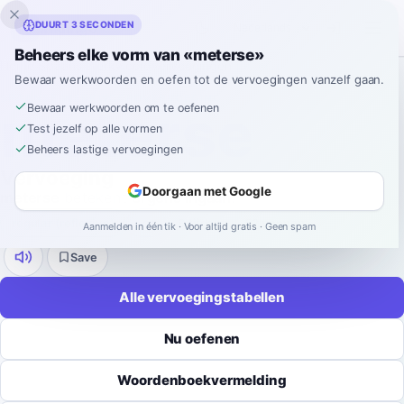
Inklingo
DUURT 3 SECONDEN
Beheers elke vorm van «meterse»
Home
›
Spaans
›
Werkwoordvervoegingen
›
meterse
Bewaar werkwoorden en oefen tot de vervoegingen vanzelf gaan.
SPAANSE WERKWOORDVERVOEGING
meterse
Bewaar werkwoorden om te oefenen
Test jezelf op alle vormen
Beheers lastige vervoegingen
Vervoeging
Doorgaan met Google
meterse
betekent
ergens ingaan
.
regular (reflexive)
-
er
9 tijden
52 vormen
Aanmelden in één tik · Voor altijd gratis · Geen spam
Save
Alle vervoegingstabellen
Nu oefenen
Woordenboekvermelding