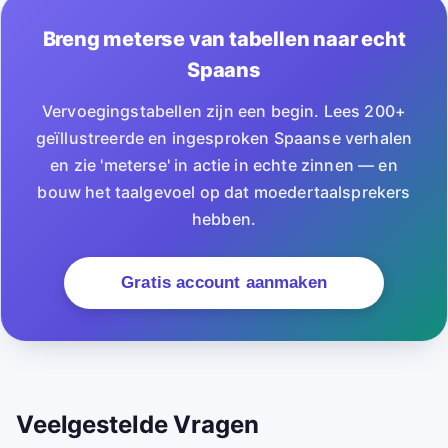
Breng meterse van tabellen naar echt
Spaans
Vervoegingstabellen zijn een begin. Lees 200+
geïllustreerde en ingesproken Spaanse verhalen
en zie 'meterse' in actie in echte zinnen — en
bouw het taalgevoel op dat moedertaalsprekers
hebben.
Gratis account aanmaken
Veelgestelde Vragen