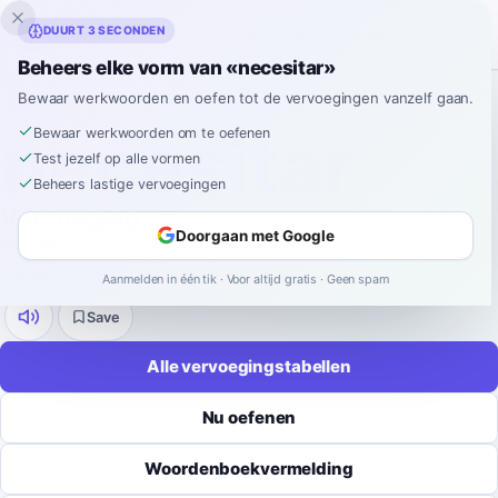
Inklingo
DUURT 3 SECONDEN
Beheers elke vorm van «necesitar»
Home
›
Spaans
›
Werkwoordvervoegingen
›
necesitar
Bewaar werkwoorden en oefen tot de vervoegingen vanzelf gaan.
SPAANSE WERKWOORDVERVOEGING
necesitar
Bewaar werkwoorden om te oefenen
Test jezelf op alle vormen
Beheers lastige vervoegingen
Vervoeging
Doorgaan met Google
necesitar
betekent
nodig hebben
.
regular
-
ar
9 tijden
52 vormen
Aanmelden in één tik · Voor altijd gratis · Geen spam
Save
Alle vervoegingstabellen
Nu oefenen
Woordenboekvermelding