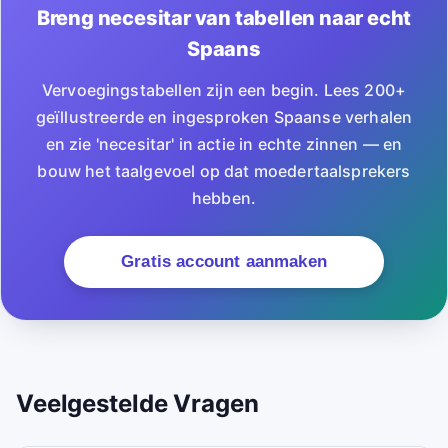
Breng necesitar van tabellen naar echt
Spaans
Vervoegingstabellen zijn een begin. Lees 200+
geïllustreerde en ingesproken Spaanse verhalen
en zie 'necesitar' in actie in echte zinnen — en
bouw het taalgevoel op dat moedertaalsprekers
hebben.
Gratis account aanmaken
Veelgestelde Vragen