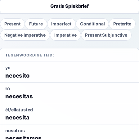
Gratis Spiekbrief
Present
Future
Imperfect
Conditional
Preterite
Negative Imperative
Imperative
Present Subjunctive
TEGENWOORDIGE TIJD:
yo
necesito
tú
necesitas
él/ella/usted
necesita
nosotros
necesitamos