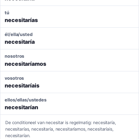
tú
necesitarías
él/ella/usted
necesitaría
nosotros
necesitaríamos
vosotros
necesitaríais
ellos/ellas/ustedes
necesitarían
De conditioneel van necesitar is regelmatig: necesitaría,
necesitarías, necesitaría, necesitaríamos, necesitaríais,
necesitarían.