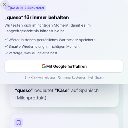
Inklingo
DAUERT 3 SEKUNDEN
„queso“ für immer behalten
Wir testen dich im richtigen Moment, damit es im
Langzeitgedächtnis hängen bleibt.
Wörterbuch
Wörter in deinen persönlichen Wortschatz speichern
Smarte Wiederholung im richtigen Moment
Startseite
›
Spanisch
›
Wörterbuch
›
queso
Verfolge, was du gelernt hast
queso
Mit Google fortfahren
KEH-soh
ˈke.so
Ein-Klick-Anmeldung · Für immer kostenlos · Kein Spam
“
queso
”
bedeutet
“
Käse
”
auf Spanisch
(Milchprodukt).