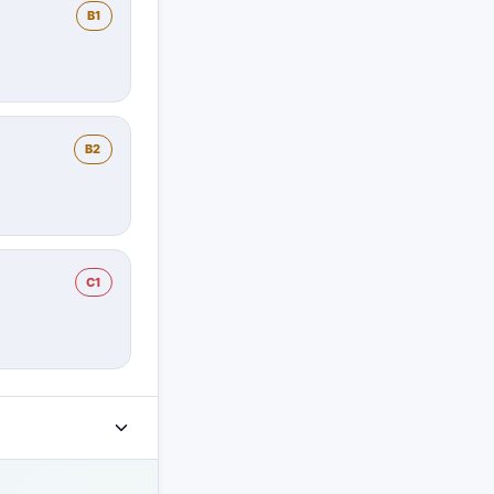
B1
B2
C1