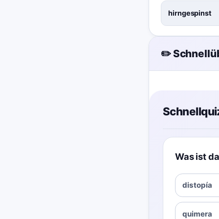
hirngespinst
✏️ Schnell
Schnellqui
Was ist da
distopía
quimera