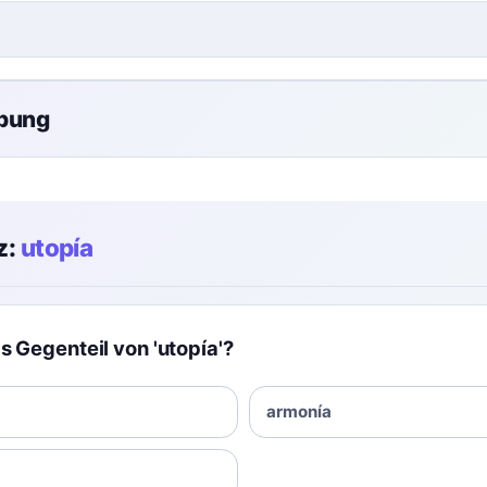
übung
z:
utopía
s Gegenteil von 'utopía'?
armonía