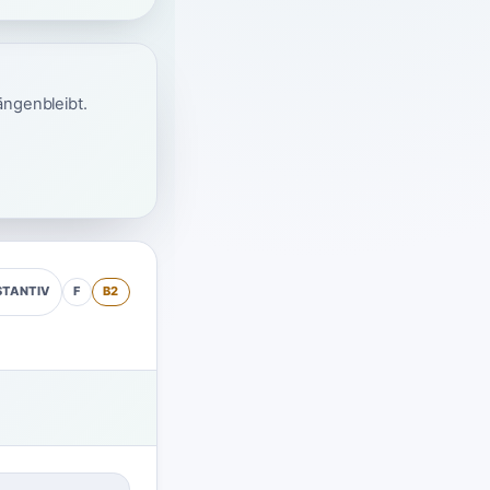
ängenbleibt.
F
B2
STANTIV