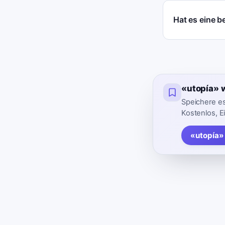
Hat es eine 
«utopía» 
Speichere es
Kostenlos, E
«utopía»