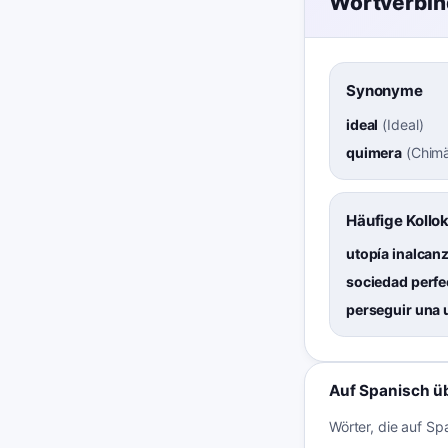
Wortverbi
Synonyme
ideal
(
Ideal
)
quimera
(
Chimä
Häufige Kollo
utopía inalcan
sociedad perfe
perseguir una 
Auf Spanisch ü
Wörter, die auf Sp