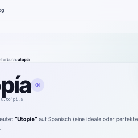
og
rterbuch
›
utopía
pía
u.toˈpi.a
eutet
“
Utopie
”
auf Spanisch
(eine ideale oder perfekte
.