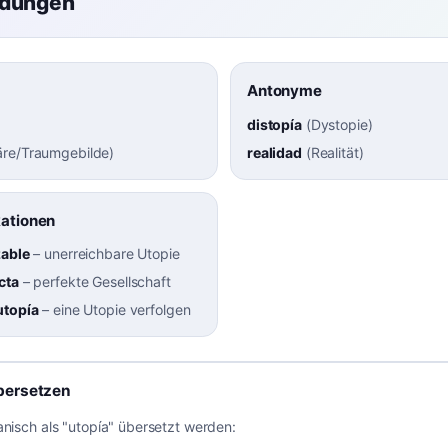
ndungen
Antonyme
distopía
(
Dystopie
)
re/Traumgebilde
)
realidad
(
Realität
)
kationen
zable
–
unerreichbare Utopie
cta
–
perfekte Gesellschaft
utopía
–
eine Utopie verfolgen
bersetzen
anisch als "utopía" übersetzt werden: