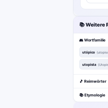
📚 Weitere
👥 Wortfamilie
utópico
(
utopis
utopista
(
Utopi
🎵 Reimwörter
📚 Etymologie