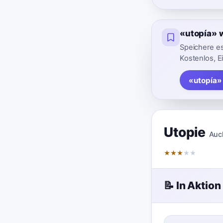
«utopía» 
Speichere es
Kostenlos, E
«utopía»
Utopie
Auc
★
★
★
★
★
📝 In Aktion