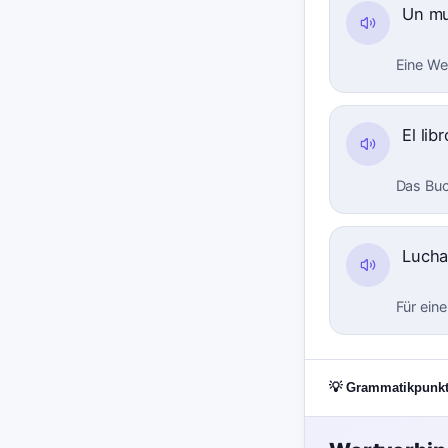
Un mu
Eine We
El li
Das Buch
Lucha
Für eine
💡 Grammatikpunk