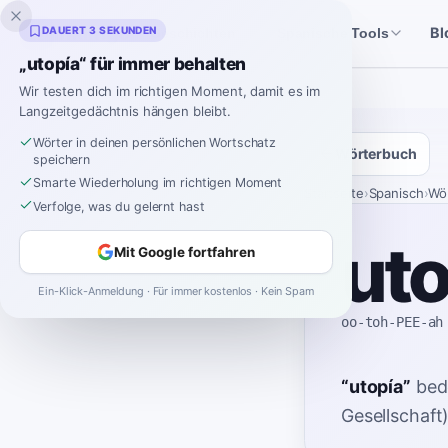
Inklingo
DAUERT 3 SEKUNDEN
Bl
Geschichten
Spanische Tools
„utopía“ für immer behalten
Wir testen dich im richtigen Moment, damit es im
Langzeitgedächtnis hängen bleibt.
Wörter in deinen persönlichen Wortschatz
Wörterbuch
speichern
Smarte Wiederholung im richtigen Moment
Startseite
›
Spanisch
›
Wö
Verfolge, was du gelernt hast
uto
Mit Google fortfahren
Ein-Klick-Anmeldung · Für immer kostenlos · Kein Spam
oo-toh-PEE-ah
“
utopía
”
bed
Gesellschaft)