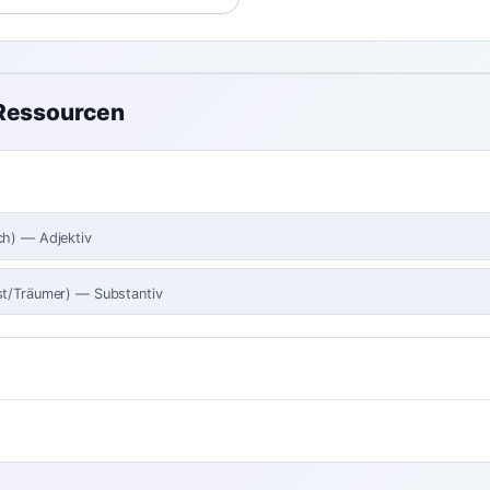
 Ressourcen
ch
)
—
Adjektiv
st/Träumer
)
—
Substantiv