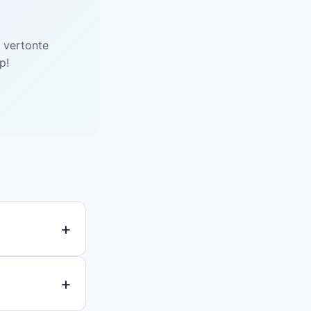
d vertonte
p!