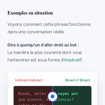
Exemples en situation
Voyons comment cette phrase fonctionne
dans une conversation réelle.
Dire à quelqu'un d'aller droit au but :
La manière la plus courante dont vous
l'entendrez est sous forme d'
impératif
.
Indirect Indirect
Direct ✅ Direct
Bueno, antes de decirte lo
Por favor,
no te vayas por
que pienso, déjame contarte
las ramas
. ¿Qué piensas?