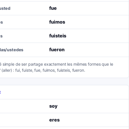
fue
/usted
fuimos
os
fuisteis
os
fueron
llas/ustedes
é simple de ser partage exactement les mêmes formes que le
' (aller) : fui, fuiste, fue, fuimos, fuisteis, fueron.
t
soy
eres