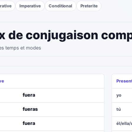
rative
Imperative
Conditional
Preterite
x de conjugaison comp
les temps et modes
ve
Presen
fuera
yo
fueras
tú
fuera
él/ella