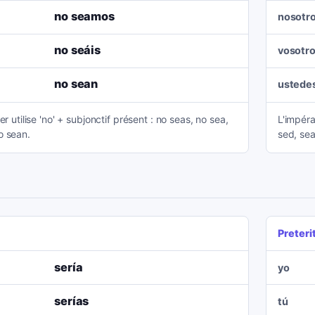
no seamos
nosotr
no seáis
vosotr
no sean
ustede
er utilise 'no' + subjonctif présent : no seas, no sea,
L'impéra
o sean.
sed, sea
Preteri
sería
yo
serías
tú