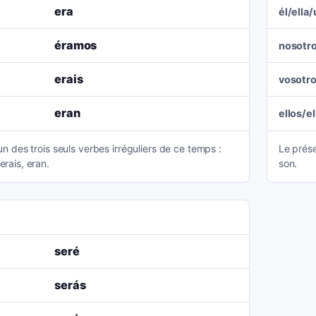
era
él/ella
éramos
nosotr
erais
vosotr
eran
ellos/e
'un des trois seuls verbes irréguliers de ce temps :
Le prése
erais, eran.
son.
seré
serás