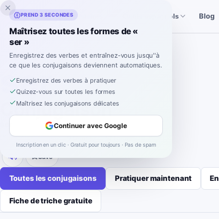
Inklingo
PREND 3 SECONDES
Blog
Histoires
Outils espagnols
Maîtrisez toutes les formes de «
Accueil
›
Espagnol
›
Conjugaisons de verbes
›
ser
ser »
Enregistrez des verbes et entraînez-vous jusqu''à
CONJUGAISON DES VERBES ESPAGNOLS
ce que les conjugaisons deviennent automatiques.
ser
Enregistrez des verbes à pratiquer
Quizez-vous sur toutes les formes
Conjugaison
Maîtrisez les conjugaisons délicates
ser
signifie
être
.
Continuer avec Google
irregular
-
er
9 temps
52 formes
Inscription en un clic · Gratuit pour toujours · Pas de spam
Save
Toutes les conjugaisons
Pratiquer maintenant
En
Fiche de triche gratuite