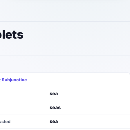
lets
t Subjunctive
sea
seas
sea
/usted