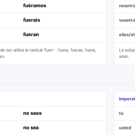
fuéramos
nosotr
fuerais
vosotr
fueran
ellos/e
e ser utilise le radical 'fuer-' : fuera, fueras, fuera,
Le subjo
an.
sean.
Impera
no seas
tú
no sea
usted