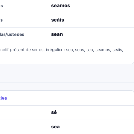
seamos
os
seáis
os
sean
llas/ustedes
nctif présent de ser est irrégulier : sea, seas, sea, seamos, seáis,
tive
sé
sea