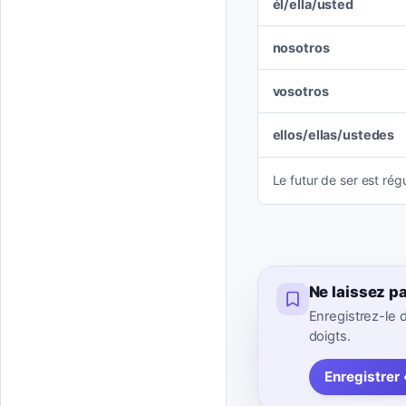
él/ella/usted
nosotros
vosotros
ellos/ellas/ustedes
Le futur de ser est régu
Ne laissez p
Enregistrez-le d
doigts.
Enregistrer