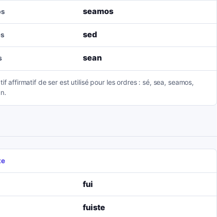
seamos
os
sed
os
sean
s
tif affirmatif de ser est utilisé pour les ordres : sé, sea, seamos,
n.
te
fui
fuiste