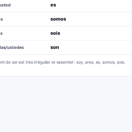
es
/usted
somos
os
sois
os
son
llas/ustedes
nt de ser est très irrégulier et essentiel : soy, eres, es, somos, sois,