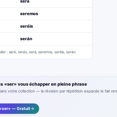
será
seremos
seréis
serán
lier : seré, serás, será, seremos, seréis, serán.
as «ser» vous échapper en pleine phrase
ans votre collection — la révision par répétition espacée le fait re
 «ser» — Gratuit