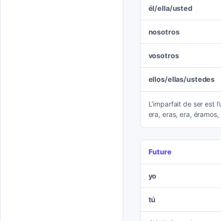
él/ella/usted
nosotros
vosotros
ellos/ellas/ustedes
L'imparfait de ser est l
era, eras, era, éramos, 
Future
yo
tú