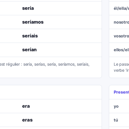
sería
él/ella
seríamos
nosotr
seríais
vosotr
serían
ellos/e
t régulier : sería, serías, sería, seríamos, seríais,
Le pass
verbe 'ir
Presen
era
yo
eras
tú