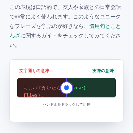
この表現は口語的で、友人や家族との日常会話
で非常によく使われます。このようなユニーク
なフレーズを学ぶのが好きなら、
慣用句とこと
わざ
に関するガイドをチェックしてみてくださ
い。
文字通りの意味
実際の意味
もしハエがいたら (For if the
念のため (Just in case).
flies).
ハンドルをドラッグして比較