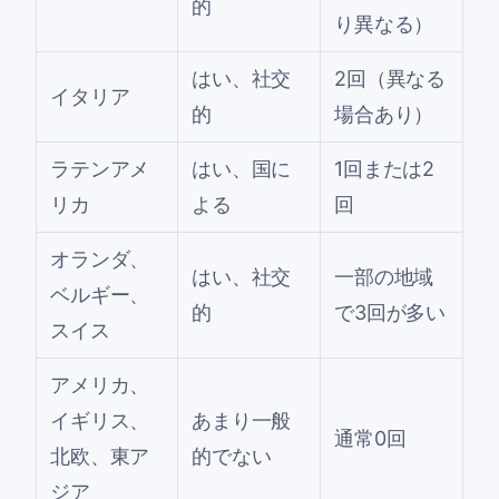
的
り異なる）
はい、社交
2回（異なる
イタリア
的
場合あり）
ラテンアメ
はい、国に
1回または2
リカ
よる
回
オランダ、
はい、社交
一部の地域
ベルギー、
的
で3回が多い
スイス
アメリカ、
イギリス、
あまり一般
通常0回
北欧、東ア
的でない
ジア