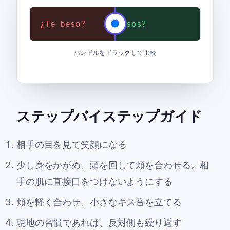
¿Te beso?
¿Nos damos dos besos?
ハンドルをドラッグして比較
ステップバイステップガイド
相手の目を見て笑顔になる
少し身をかがめ、頭を回して頬を合わせる。相
手の肌に直接口をつけないようにする
頬を軽く合わせ、小さなキス音を立てる
現地の習慣であれば、反対側も繰り返す