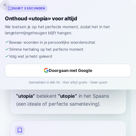
Inklingo
DUURT 3 SECONDEN
Onthoud «utopía» voor altijd
We toetsen je op het perfecte moment, zodat het in het
langetermijngeheugen blijft hangen.
Woordenboek
Bewaar woorden in je persoonlijke woordenschat
Slimme herhaling op het perfecte moment
Home
›
Spaans
›
Woordenboek
›
utopía
Volg wat je hebt geleerd
utopía
Doorgaan met Google
oo-toh-PEE-ah
u.toˈpi.a
Aanmelden in één tik · Voor altijd gratis · Geen spam
“
utopía
”
betekent
“
utopie
”
in het Spaans
(een ideale of perfecte samenleving).