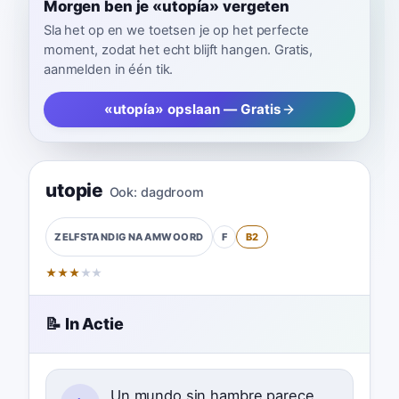
Morgen ben je «utopía» vergeten
Sla het op en we toetsen je op het perfecte
moment, zodat het echt blijft hangen. Gratis,
aanmelden in één tik.
«utopía» opslaan — Gratis
utopie
Ook:
dagdroom
F
B2
ZELFSTANDIG NAAMWOORD
★
★
★
★
★
📝 In Actie
Un mundo sin hambre parece