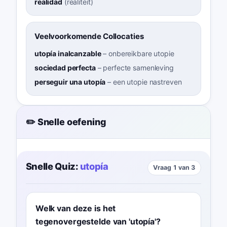
realidad
(
realiteit
)
Veelvoorkomende Collocaties
utopía inalcanzable
–
onbereikbare utopie
sociedad perfecta
–
perfecte samenleving
perseguir una utopía
–
een utopie nastreven
✏️ Snelle oefening
Snelle Quiz:
utopía
Vraag 1 van 3
Welk van deze is het
tegenovergestelde van 'utopía'?