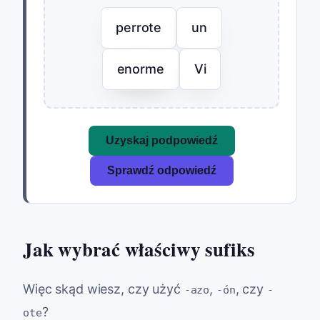
perrote
un
enorme
Vi
Uzyskaj podpowiedź
Sprawdź odpowiedź
Jak wybrać właściwy sufiks
Więc skąd wiesz, czy użyć
,
, czy
-azo
-ón
-
?
ote