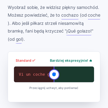
Wyobraź sobie, że widzisz piękny samochód.
Możesz powiedzieć, że to
cochazo
(od
coche
). Albo jeśli piłkarz strzeli niesamowitą
bramkę, fani będą krzyczeć "
¡Qué golazo!
"
(od
gol
).
Standard ✅
Bardziej ekspresyjnie! 🔥
Vi un coche grande.
¡Vi un cochazo!
Przeciągnij uchwyt, aby porównać