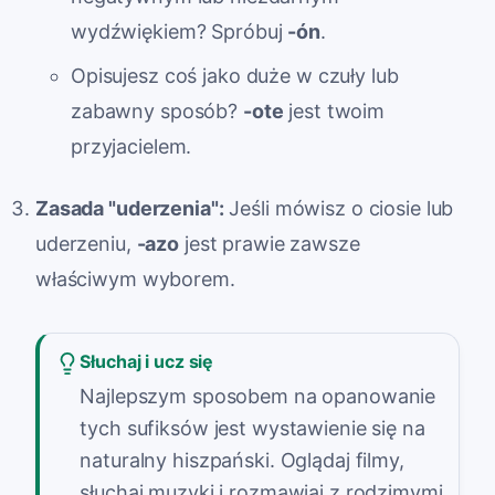
wydźwiękiem? Spróbuj
-ón
.
Opisujesz coś jako duże w czuły lub
zabawny sposób?
-ote
jest twoim
przyjacielem.
Zasada "uderzenia":
Jeśli mówisz o ciosie lub
uderzeniu,
-azo
jest prawie zawsze
właściwym wyborem.
Słuchaj i ucz się
Najlepszym sposobem na opanowanie
tych sufiksów jest wystawienie się na
naturalny hiszpański. Oglądaj filmy,
słuchaj muzyki i rozmawiaj z rodzimymi