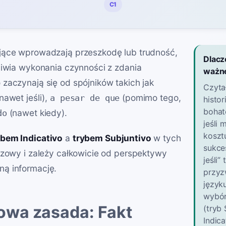
C1
jące wprowadzają przeszkodę lub trudność,
Dlacz
liwia wykonania czynności z zdania
ważn
zaczynają się od spójników takich jak
Czyta
nawet jeśli),
(pomimo tego,
a pesar de que
histor
bohat
(nawet kiedy).
do
jeśli
koszt
ybem Indicativo
a
trybem Subjuntivo
w tych
sukce
czowy i zależy całkowicie od perspektywy
jeśli”
ą informację.
przyz
język
wybór
wa zasada: Fakt
(tryb 
Indica