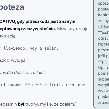
sposó
ipoteza
posta
konfro
znany
DICATIVO, gdy przeszkoda jest znanym
(„Cho
ceptowaną rzeczywistością.
Mówiący uznaje
**jest
 sytuację.
odrzu
hipot
* lloviendo, voy a salir.
przes
jeśli 
zcz, wyjdę.)
**poj
Opano
 widzi deszcz. To fakt.
pomag
subte
 el examen **fue** difícil, creo que
wątpl
wyzwa
posta
zrozum
e egzamin
był
trudny, myślę, że zdałem.)