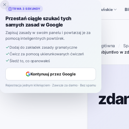
Inklingo
TRWA 3 SEKUNDY
B
Historie
Narzędzia hiszpańskie
Przestań ciągle szukać tych
samych zasad w Google
Zapisuj zasady w swoim panelu i powtarzaj je za
pomocą inteligentnych powtórek.
Strona główna
Sp
Dodaj do zakładek zasady gramatyczne
Tryb Subjuntivo w zd
Ćwicz za pomocą ukierunkowanych ćwiczeń
Śledź to, co opanowałeś
Kontynuuj przez Google
Rejestracja jednym kliknięciem · Zawsze za darmo · Bez spamu
zdan