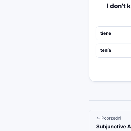
I don't 
tiene
tenía
←
Poprzedni
Subjunctive A