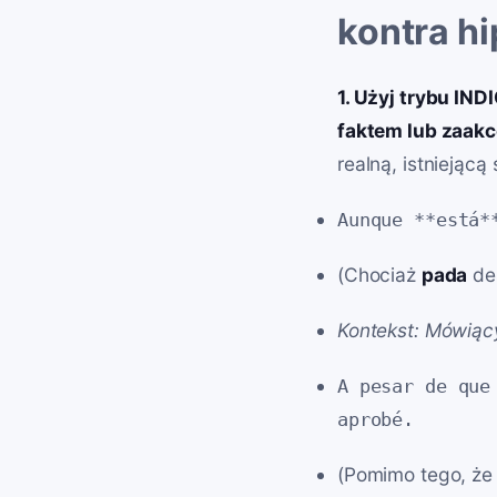
kontra h
1. Użyj trybu IN
faktem lub zaak
realną, istniejącą
Aunque **está*
(Chociaż
pada
des
Kontekst: Mówiący
A pesar de que
aprobé.
(Pomimo tego, ż