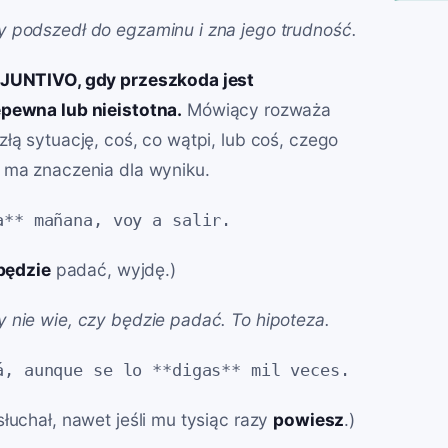
y podszedł do egzaminu i zna jego trudność.
BJUNTIVO, gdy przeszkoda jest
epewna lub nieistotna.
Mówiący rozważa
złą sytuację, coś, co wątpi, lub coś, czego
 ma znaczenia dla wyniku.
a** mañana, voy a salir.
będzie
padać, wyjdę.)
 nie wie, czy będzie padać. To hipoteza.
á, aunque se lo **digas** mil veces.
słuchał, nawet jeśli mu tysiąc razy
powiesz
.)