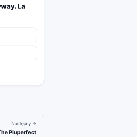
nyway. La
Następny
→
 The Pluperfect