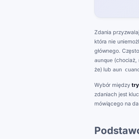
Zdania przyzwala
która nie uniemoż
głównego. Często 
(chociaż, 
aunque
że) lub
aun cuan
Wybór między
tr
zdaniach jest klu
mówiącego na dan
Podstawo