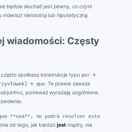
ie będzie słuchał) jest pewny, co czyni
 mówisz) nieistotną lub hipotetyczną.
ej wiadomości: Częsty
 często spotkasz konstrukcje typu
por +
. Te prawie zawsze
rzysłówek] + que
ubjuntivo, ponieważ wyrażają uogólnione,
zwolenie.
que **sea**, no podrá resolver este
żnie od tego, jak bardzo
jest
mądry, nie