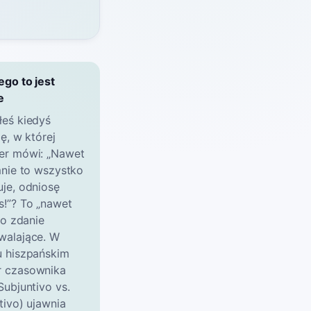
ego to jest
e
łeś kiedyś
ię, w której
er mówi: „Nawet
 mnie to wszystko
uje, odniosę
s!”? To „nawet
 to zdanie
walające. W
u hiszpańskim
 czasownika
Subjuntivo vs.
tivo) ujawnia