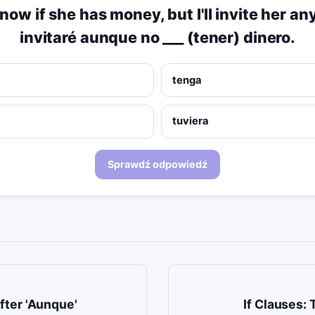
know if she has money, but I'll invite her a
invitaré aunque no ___ (tener) dinero.
tenga
tuviera
Sprawdź odpowiedź
fter 'Aunque'
If Clauses: