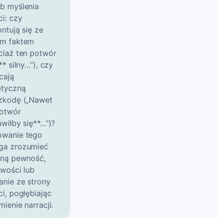
b myślenia
ci: czy
ntują się ze
m faktem
ciaż ten potwór
** silny…”), czy
cają
etyczną
zkodę („Nawet
potwór
awiłby się**…”)?
wanie tego
a zrozumieć
lną pewność,
iwości lub
nie ze strony
ci, pogłębiając
ienie narracji.