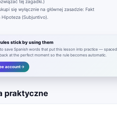
ozwiązać tej zagadki.)
skupi się wyłącznie na głównej zasadzie: Fakt
a Hipoteza (Subjuntivo).
ules stick by using them
 to save Spanish words that put this lesson into practice — spaced
back at the perfect moment so the rule becomes automatic.
ree account
a praktyczne