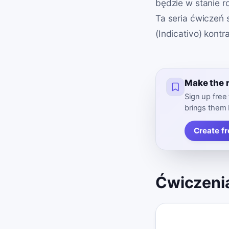
będzie w stanie r
Ta seria ćwiczeń 
(Indicativo) kontr
Make the r
Sign up free
brings them 
Create f
Ćwiczeni