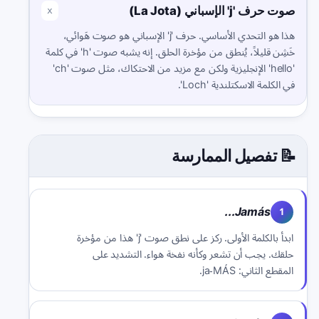
صوت حرف 'j' الإسباني (La Jota)
x
هذا هو التحدي الأساسي. حرف 'j' الإسباني هو صوت هَوائي،
خَشِن قليلاً، يُنطق من مؤخرة الحلق. إنه يشبه صوت 'h' في كلمة
'hello' الإنجليزية ولكن مع مزيد من الاحتكاك، مثل صوت 'ch'
في الكلمة الاسكتلندية 'Loch'.
📝 تفصيل الممارسة
Jamás...
1
ابدأ بالكلمة الأولى. ركز على نطق صوت 'j' هذا من مؤخرة
حلقك. يجب أن تشعر وكأنه نفخة هواء. التشديد على
المقطع الثاني: ja-MÁS.