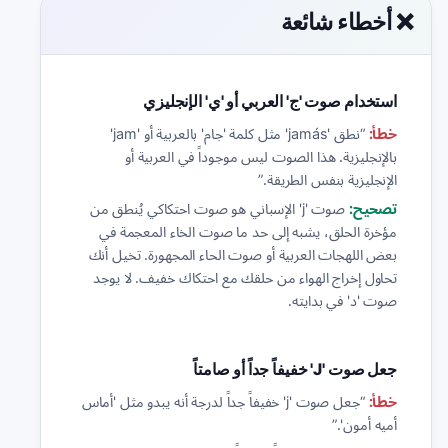
❌ أخطاء شائعة
استخدام صوت 'ج' العربي أو 'ي' الإنجليزي
خطأ:
“
نطق 'jamás' مثل كلمة 'جام' بالعربية أو 'jam'
بالإنجليزية. هذا الصوت ليس موجوداً في العربية أو
الإنجليزية بنفس الطريقة.
”
تصحيح:
صوت 'j' الإسباني هو صوت احتكاكي يُنطق من
مؤخرة الحلق، يشبه إلى حد ما صوت الخاء المعجمة في
بعض اللهجات العربية أو صوت الحاء المجهورة. تخيل أنك
تحاول إخراج الهواء من حلقك مع احتكاك خفيف. لا يوجد
صوت 'د' في بدايته.
جعل صوت 'J' خفيفاً جداً أو صامتاً
خطأ:
“
جعل صوت 'j' خفيفاً جداً لدرجة أنه يبدو مثل 'أماس
أميه أمون'.
”