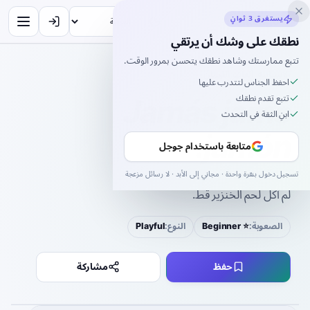
Inklingo
يستغرق 3 ثوانٍ
نطقك على وشك أن يرتقي
تتبع ممارستك وشاهد نطقك يتحسن بمرور الوقت.
الإسبانية
›
ألعاب اللسان
›
Jamás jamé jamón.
احفظ الجناس لتتدرب عليها
تتبع تقدم نطقك
Jamás jamé
ابنِ الثقة في التحدث
jamón.
متابعة باستخدام جوجل
ja-MÁS ja-MÉ ja-MÓN
تسجيل دخول بنقرة واحدة · مجاني إلى الأبد · لا رسائل مزعجة
لم آكل لحم الخنزير قط.
الصعوبة:
⭐ Beginner
النوع:
Playful
حفظ
مشاركة