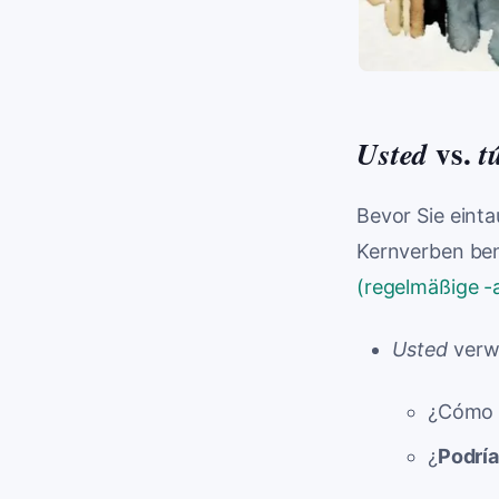
vs.
Usted
t
Bevor Sie einta
Kernverben ben
(regelmäßige -
Usted
verwe
¿Cóm
¿
Podrí