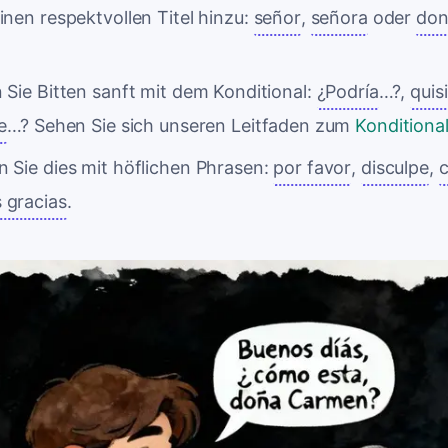
inen respektvollen Titel hinzu:
señor
,
señora
oder
do
 Sie Bitten sanft mit dem Konditional:
¿Podría
…?,
quis
e
…? Sehen Sie sich unseren Leitfaden zum
Konditiona
 Sie dies mit höflichen Phrasen:
por favor
,
disculpe
,
 gracias
.