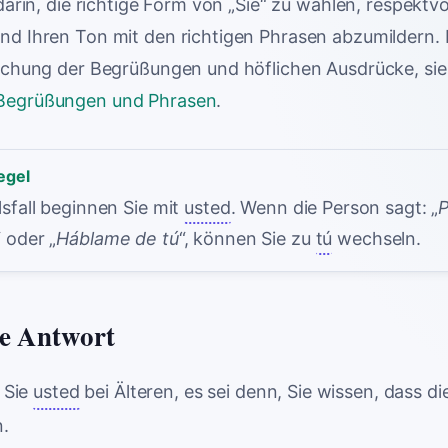
darin, die richtige Form von „Sie“ zu wählen, respektvol
nd Ihren Ton mit den richtigen Phrasen abzumildern. 
ischung der Begrüßungen und höflichen Ausdrücke, si
Begrüßungen und Phrasen
.
egel
lsfall beginnen Sie mit
usted
. Wenn die Person sagt: „
“ oder „
Háblame de tú
“, können Sie zu
tú
wechseln.
le Antwort
 Sie
usted
bei Älteren, es sei denn, Sie wissen, dass d
.