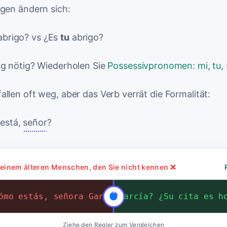
gen ändern sich:
brigo? vs ¿Es
tu
abrigo?
ng nötig? Wiederholen Sie
Possessivpronomen: mi, tu, 
llen oft weg, aber das Verb verrät die Formalität:
está,
señor
?
t einem älteren Menschen, den Sie nicht kennen ❌
ómo estás, señora García? ¿Tu cita es hoy?
ías, ¿cómo está, señora García? ¿Su cita es h
Ziehe den Regler zum Vergleichen