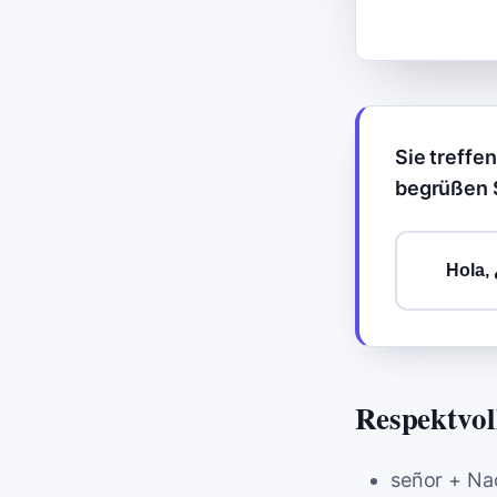
Sie treffe
begrüßen S
Hola,
Respektvol
señor
+ Na