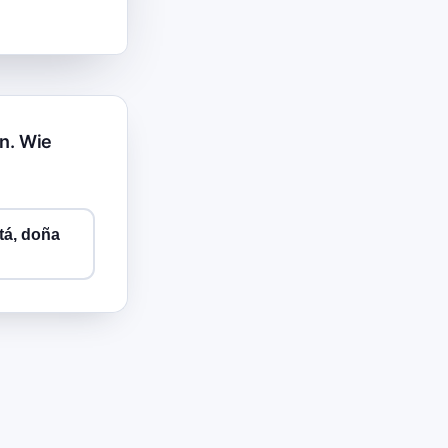
rn. Wie
tá, doña