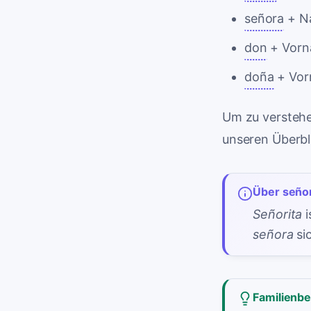
señora
+ N
don
+ Vorn
doña
+ Vor
Um zu verstehe
unseren Überbl
Über señor
Señorita
i
señora
sic
Familienb