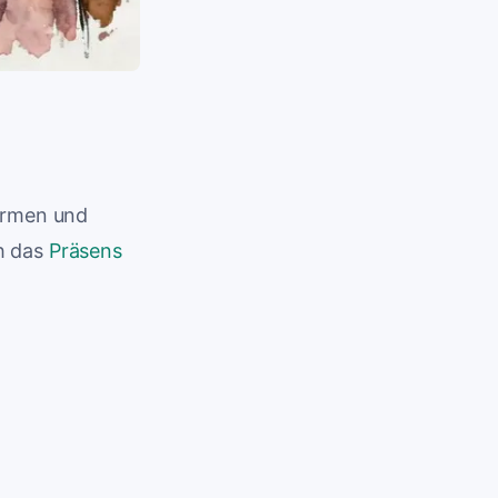
formen und
h das
Präsens