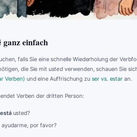
ganz einfach
ú
uchen, falls Sie eine schnelle Wiederholung der Verb
ötigen, die Sie mit
usted
verwenden, schauen Sie sic
ar Verben)
und eine Auffrischung zu
ser vs. estar
an.
ndet Verben der dritten Person:
o
está
usted?
a
ayudarme, por favor?