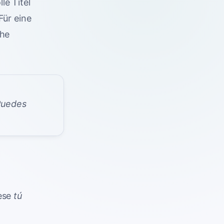
le Titel
Für eine
ehe
Puedes
iese
tú