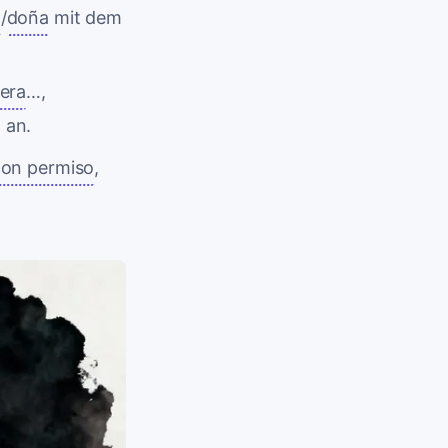
n
/
doña
mit dem
iera
…,
l
an.
con permiso
,