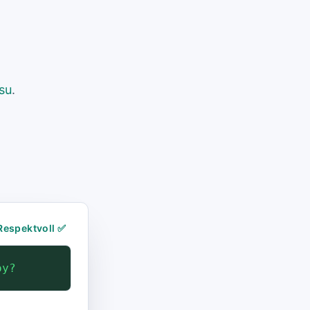
su
.
Respektvoll ✅
oy?