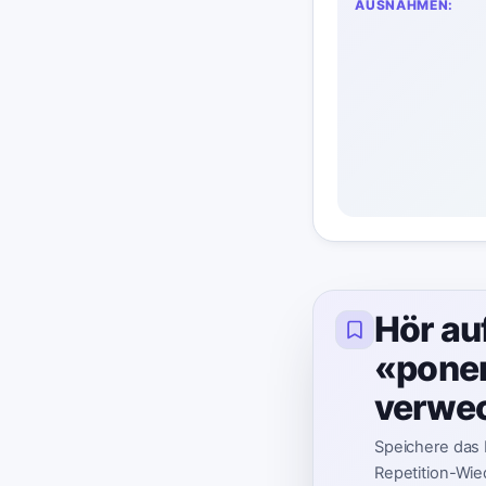
AUSNAHMEN:
Hör au
«pone
verwe
Speichere das
Repetition-Wied