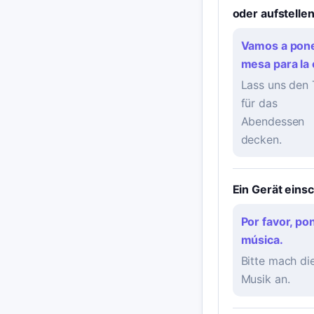
oder aufstelle
Vamos a pone
mesa para la 
Lass uns den 
für das
Abendessen
decken.
Ein Gerät eins
Por favor, pon
música.
Bitte mach di
Musik an.