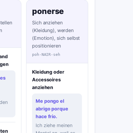
ponerse
tellen
Sich anziehen
n
(Kleidung), werden
(Emotion), sich selbst
positionieren
poh-NAIR-seh
and
egen
Kleidung oder
ves
Accessoires
anziehen
Me pongo el
 den
abrigo porque
hace frío.
Ich ziehe meinen
iten
Mantel an, weil es