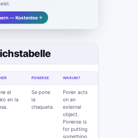
elst.
hern — Kostenlos
ichstabelle
NER
PONERSE
WARUM?
ne el
Se pone
Poner acts
ato en la
la
on an
sa.
chaqueta.
external
object.
Ponerse is
for putting
something