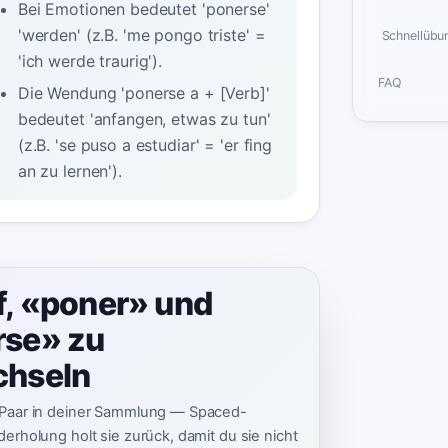
Bei Emotionen bedeutet 'ponerse'
'werden' (z.B. 'me pongo triste' =
️ Schnellübu
'ich werde traurig').
FAQ
Die Wendung 'ponerse a + [Verb]'
bedeutet 'anfangen, etwas zu tun'
(z.B. 'se puso a estudiar' = 'er fing
an zu lernen').
f, «poner» und
rse» zu
chseln
 Paar in deiner Sammlung — Spaced-
erholung holt sie zurück, damit du sie nicht