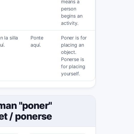
means a
person
begins an
activity.
n la silla
Ponte
Poner is for
uí.
aquí.
placing an
object.
Ponerse is
for placing
yourself.
man "poner"
et
/
ponerse