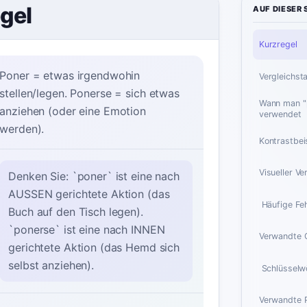
egel
AUF DIESER 
Kurzregel
Poner = etwas irgendwohin
Vergleichsta
stellen/legen. Ponerse = sich etwas
Wann man "
anziehen (oder eine Emotion
verwendet
werden).
Kontrastbei
Visueller Ve
Denken Sie: `poner` ist eine nach
AUSSEN gerichtete Aktion (das
️ Häufige Fe
Buch auf den Tisch legen).
`ponerse` ist eine nach INNEN
Verwandte 
gerichtete Aktion (das Hemd sich
selbst anziehen).
️ Schlüsselw
Verwandte 