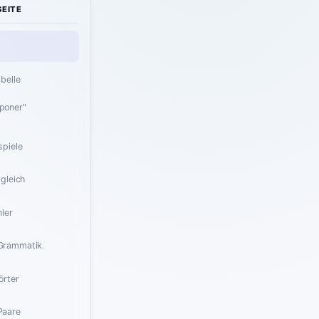
SEITE
belle
poner"
spiele
rgleich
hler
Grammatik
örter
Paare