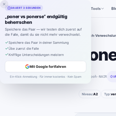
Inklingo
DAUERT 3 SEKUNDEN
Bl
Geschichten
Spanische Tools
„poner vs ponerse“ endgültig
beherrschen
Speichere das Paar — wir testen dich zuerst auf
die Falle, damit du sie nicht mehr verwechselst.
Spanisch
›
Verwechslu
Speichere das Paar in deiner Sammlung
pone
Übe zuerst die Falle
Knifflige Unterscheidungen meistern
Mit Google fortfahren
poner
poh-NAIR
A
Ein-Klick-Anmeldung · Für immer kostenlos · Kein Spam
Niveau:
A2
Typ:
ve