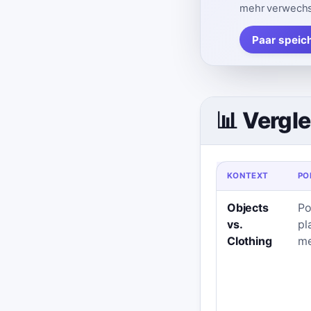
mehr verwechs
Paar speic
📊 Vergle
KONTEXT
PO
Objects
Po
vs.
pl
Clothing
me