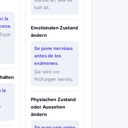
n
kalt ist.
r la
cena.
Emotionalen Zustand
Tisch
ändern
Se pone nerviosa
antes de los
exámenes.
Sie wird vor
chalten
Prüfungen nervös.
 la
Physischen Zustand
e
oder Aussehen
ändern
Se puso rojo como