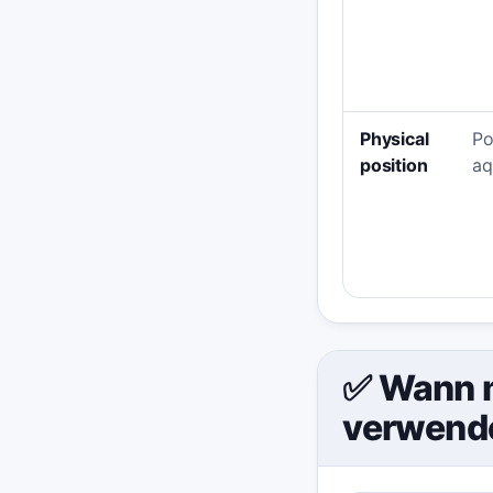
Physical
Po
position
aq
✅ Wann 
verwend