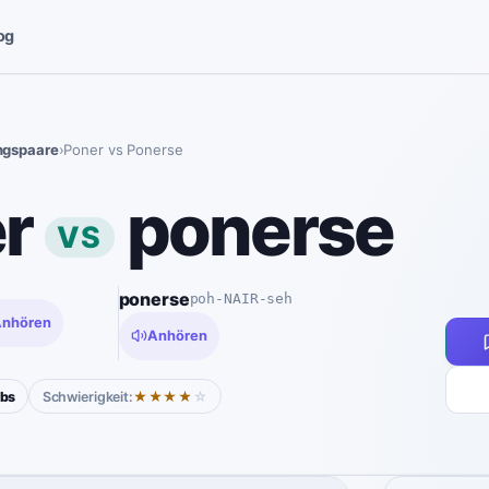
og
ngspaare
›
Poner vs Ponerse
r
ponerse
VS
|
ponerse
poh-NAIR-seh
nhören
Anhören
rbs
Schwierigkeit:
★★★★
☆