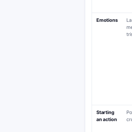
Emotions
La
me
tri
Starting
Po
an action
cr