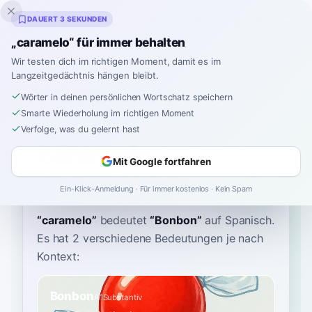
Inklingo
DAUERT 3 SEKUNDEN
„caramelo“ für immer behalten
Wir testen dich im richtigen Moment, damit es im
Langzeitgedächtnis hängen bleibt.
Wörterbuch
Wörter in deinen persönlichen Wortschatz speichern
Smarte Wiederholung im richtigen Moment
Startseite
›
Spanisch
›
Wörterbuch
›
caramelo
Verfolge, was du gelernt hast
caramelo
Mit Google fortfahren
kah-rah-MEH-loh
ka.ɾaˈme.lo
Ein-Klick-Anmeldung · Für immer kostenlos · Kein Spam
“
caramelo
”
bedeutet
“
Bonbon
”
auf Spanisch
.
Es hat 2 verschiedene Bedeutungen je nach
Kontext:
Bonbon
A1
Substantiv