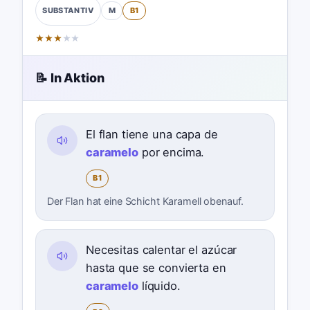
M
B1
SUBSTANTIV
★
★
★
★
★
📝 In Aktion
El flan tiene una capa de
caramelo
por encima.
B1
Der Flan hat eine Schicht Karamell obenauf.
Necesitas calentar el azúcar
hasta que se convierta en
caramelo
líquido.