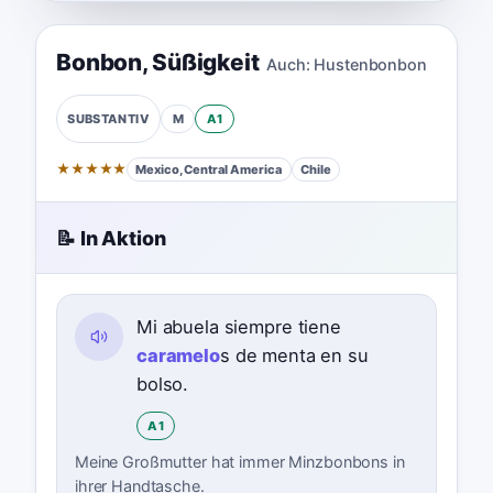
Bonbon
,
Süßigkeit
Auch:
Hustenbonbon
M
A1
SUBSTANTIV
★
★
★
★
★
Mexico, Central America
Chile
📝 In Aktion
Mi abuela siempre tiene
caramelo
s de menta en su
bolso.
A1
Meine Großmutter hat immer Minzbonbons in
ihrer Handtasche.