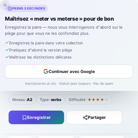
Inklingo
PREND 3 SECONDES
Maîtrisez « meter vs meterse » pour de bon
Enregistrez la paire — nous vous interrogerons d''abord sur le
piège pour que vous ne les confondiez plus.
Espagnol
›
Paires confuses
›
Meter vs Meterse
Enregistrez la paire dans votre collection
meter
meterse
VS
Pratiquez d''abord la version piège
Maîtrisez les distinctions délicates
meter
meh-TEHR
Écouter
Continuer avec Google
|
meterse
meh-TEHR-seh
Écouter
Inscription en un clic · Gratuit pour toujours · Pas de spam
Niveau :
A2
Type :
verbs
Difficulté :
★★★★
☆
Enregistrer
Partager