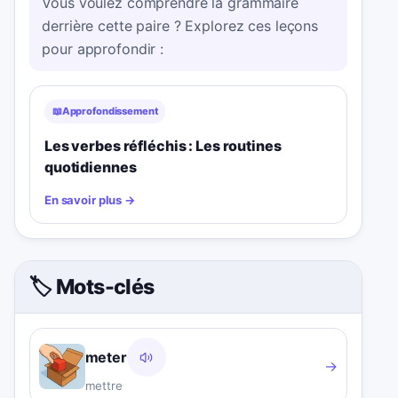
Vous voulez comprendre la grammaire
derrière cette paire ? Explorez ces leçons
pour approfondir :
📖
Approfondissement
Les verbes réfléchis : Les routines
quotidiennes
En savoir plus
→
🏷️ Mots-clés
meter
→
mettre