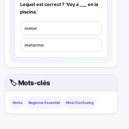
Lequel est correct ? 'Voy a ___ en la
piscina.'
meter
meterme
🏷️ Mots-clés
Verbs
Beginner Essential
Most Confusing