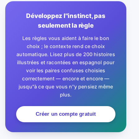
Développez l''instinct, pas
seulement la règle
Les règles vous aident à faire le bon
choix ; le contexte rend ce choix
automatique. Lisez plus de 200 histoires
illustrées et racontées en espagnol pour
voir les paires confuses choisies
correctement — encore et encore —
jusqu''à ce que vous n''y pensiez même
plus.
Créer un compte gratuit