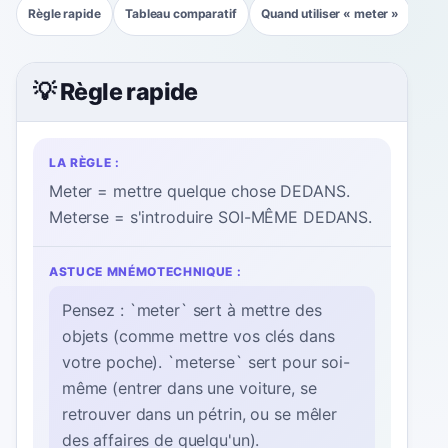
Règle rapide
Tableau comparatif
Quand utiliser « meter »
Exe
💡 Règle rapide
LA RÈGLE :
Meter = mettre quelque chose DEDANS.
Meterse = s'introduire SOI-MÊME DEDANS.
ASTUCE MNÉMOTECHNIQUE :
Pensez : `meter` sert à mettre des
objets (comme mettre vos clés dans
votre poche). `meterse` sert pour soi-
même (entrer dans une voiture, se
retrouver dans un pétrin, ou se mêler
des affaires de quelqu'un).