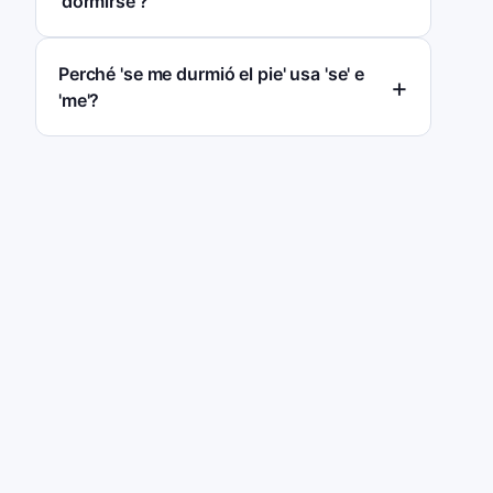
'dormirse'?
Perché 'se me durmió el pie' usa 'se' e
'me'?