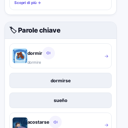
Scopri di più
→
🏷️ Parole chiave
dormir
→
dormire
dormirse
sueño
acostarse
→