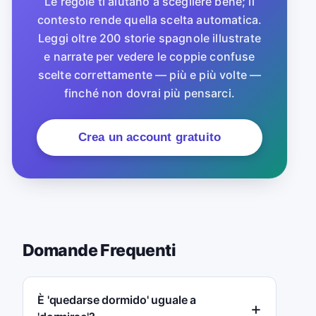
Le regole ti aiutano a scegliere bene; il
contesto rende quella scelta automatica.
Leggi oltre 200 storie spagnole illustrate
e narrate per vedere le coppie confuse
scelte correttamente — più e più volte —
finché non dovrai più pensarci.
Crea un account gratuito
Domande Frequenti
È 'quedarse dormido' uguale a