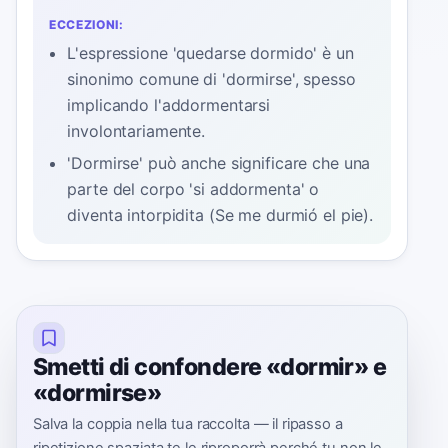
ECCEZIONI:
L'espressione 'quedarse dormido' è un
sinonimo comune di 'dormirse', spesso
implicando l'addormentarsi
involontariamente.
'Dormirse' può anche significare che una
parte del corpo 'si addormenta' o
diventa intorpidita (Se me durmió el pie).
Smetti di confondere «dormir» e
«dormirse»
Salva la coppia nella tua raccolta — il ripasso a
ripetizione spaziata te le riproporrà perché tu non le