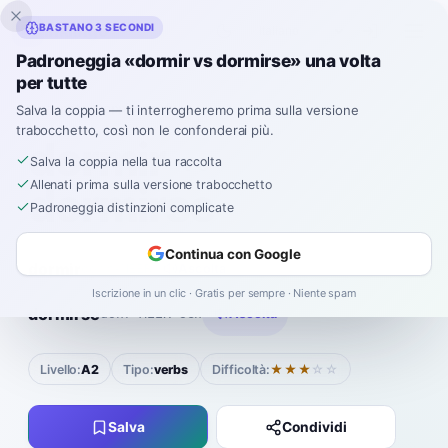
Inklingo
BASTANO 3 SECONDI
Padroneggia «dormir vs dormirse» una volta
per tutte
Spagnolo
›
Coppie confuse
›
Dormir vs Dormirse
Salva la coppia — ti interrogheremo prima sulla versione
trabocchetto, così non le confonderai più.
dormir
VS
Salva la coppia nella tua raccolta
Allenati prima sulla versione trabocchetto
dormirse
Padroneggia distinzioni complicate
Continua con Google
dormir
dohr-MEER
Ascolta
Iscrizione in un clic · Gratis per sempre · Niente spam
|
dormirse
dohr-MEER-seh
Ascolta
Livello:
A2
Tipo:
verbs
Difficoltà:
★★★
☆☆
Salva
Condividi