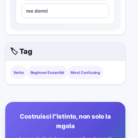
me dormí
🏷️ Tag
Verbs
Beginner Essential
Most Confusing
Costruisci l''istinto, non solo la
regola