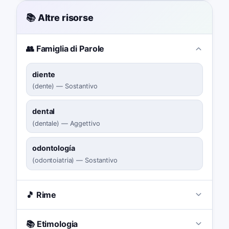
📚 Altre risorse
👥 Famiglia di Parole
diente
(
dente
)
—
Sostantivo
dental
(
dentale
)
—
Aggettivo
odontología
(
odontoiatria
)
—
Sostantivo
🎵 Rime
📚 Etimologia