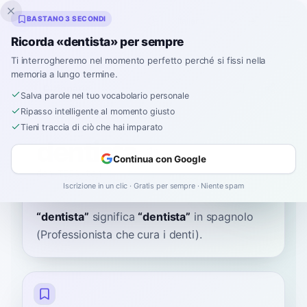
Inklingo
BASTANO 3 SECONDI
Ricorda «dentista» per sempre
Ti interrogheremo nel momento perfetto perché si fissi nella
memoria a lungo termine.
Dizionario
Salva parole nel tuo vocabolario personale
Ripasso intelligente al momento giusto
Home
›
Spagnolo
›
Dizionario
›
dentista
Tieni traccia di ciò che hai imparato
dentista
Continua con Google
den-TEES-tah
denˈtista
Iscrizione in un clic · Gratis per sempre · Niente spam
“
dentista
”
significa
“
dentista
”
in spagnolo
(Professionista che cura i denti).