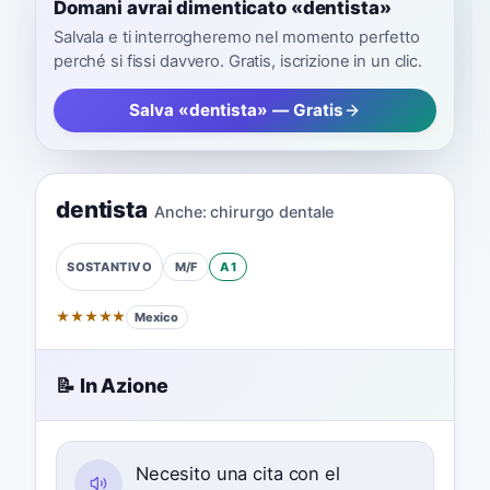
Domani avrai dimenticato «dentista»
Salvala e ti interrogheremo nel momento perfetto
perché si fissi davvero. Gratis, iscrizione in un clic.
Salva «dentista» — Gratis
dentista
Anche:
chirurgo dentale
M/F
A1
SOSTANTIVO
★
★
★
★
★
Mexico
📝 In Azione
Necesito una cita con el