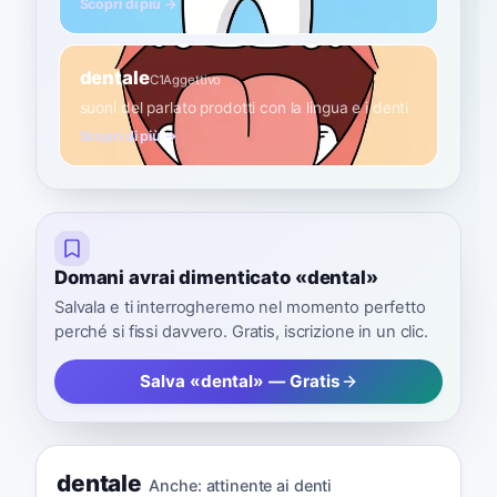
Scopri di più →
dentale
C1
Aggettivo
suoni del parlato prodotti con la lingua e i denti
Scopri di più →
Domani avrai dimenticato «dental»
Salvala e ti interrogheremo nel momento perfetto
perché si fissi davvero. Gratis, iscrizione in un clic.
Salva «dental» — Gratis
dentale
Anche:
attinente ai denti