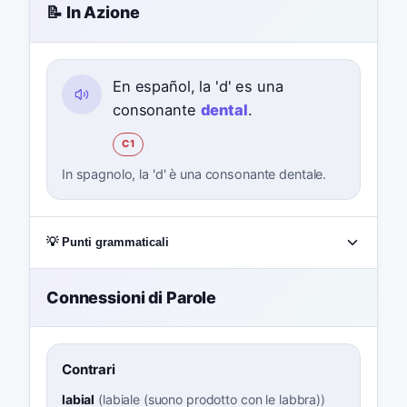
📝 In Azione
En español, la 'd' es una
consonante
dental
.
C1
In spagnolo, la 'd' è una consonante dentale.
💡 Punti grammaticali
Connessioni di Parole
Contrari
labial
(
labiale (suono prodotto con le labbra)
)