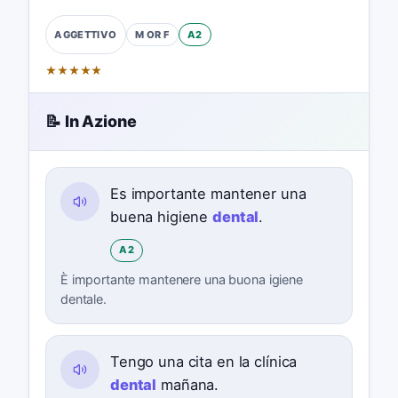
M OR F
A2
AGGETTIVO
★
★
★
★
★
📝 In Azione
Es importante mantener una
buena higiene
dental
.
A2
È importante mantenere una buona igiene
dentale.
Tengo una cita en la clínica
dental
mañana.