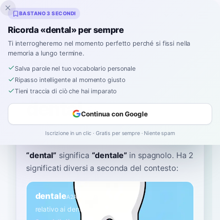
Inklingo
BASTANO 3 SECONDI
Ricorda «dental» per sempre
Ti interrogheremo nel momento perfetto perché si fissi nella
memoria a lungo termine.
Dizionario
Salva parole nel tuo vocabolario personale
Ripasso intelligente al momento giusto
Home
›
Spagnolo
›
Dizionario
›
dental
Tieni traccia di ciò che hai imparato
dental
Continua con Google
den-TAHL
denˈtal
Iscrizione in un clic · Gratis per sempre · Niente spam
“
dental
”
significa
“
dentale
”
in spagnolo
. Ha 2
significati diversi a seconda del contesto:
dentale
A2
Aggettivo
relativo ai denti