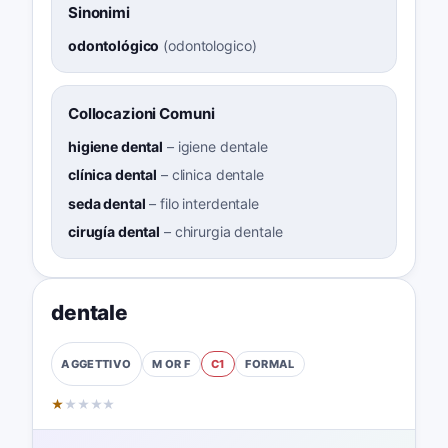
Sinonimi
odontológico
(
odontologico
)
Collocazioni Comuni
higiene dental
–
igiene dentale
clínica dental
–
clinica dentale
seda dental
–
filo interdentale
cirugía dental
–
chirurgia dentale
dentale
M OR F
C1
FORMAL
AGGETTIVO
★
★
★
★
★