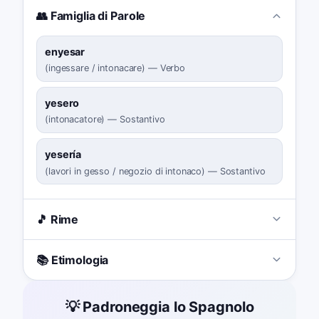
👥 Famiglia di Parole
enyesar
(
ingessare / intonacare
)
—
Verbo
yesero
(
intonacatore
)
—
Sostantivo
yesería
(
lavori in gesso / negozio di intonaco
)
—
Sostantivo
🎵 Rime
📚 Etimologia
💡 Padroneggia lo Spagnolo