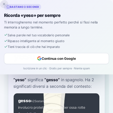
Inklingo
BASTANO 3 SECONDI
Ricorda «yeso» per sempre
Ti interrogheremo nel momento perfetto perché si fissi nella
memoria a lungo termine.
Dizionario
Salva parole nel tuo vocabolario personale
Ripasso intelligente al momento giusto
Home
›
Spagnolo
›
Dizionario
›
yeso
Tieni traccia di ciò che hai imparato
yeso
Continua con Google
YEH-soh
ˈʝeso
Iscrizione in un clic · Gratis per sempre · Niente spam
“
yeso
”
significa
“
gesso
”
in spagnolo
. Ha 2
significati diversi a seconda del contesto:
gesso
A2
Sostantivo
involucro protettivo medico per ossa rotte