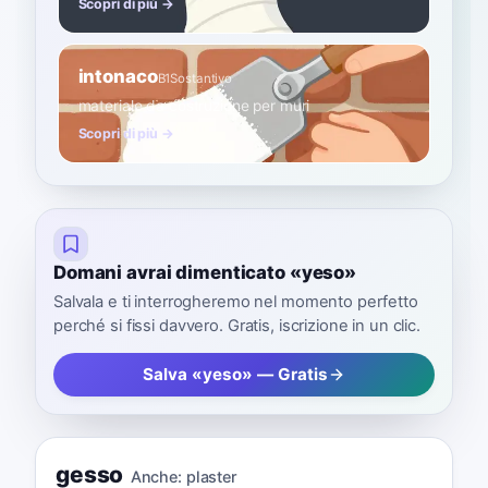
Scopri di più →
intonaco
B1
Sostantivo
materiale da costruzione per muri
Scopri di più →
Domani avrai dimenticato «yeso»
Salvala e ti interrogheremo nel momento perfetto
perché si fissi davvero. Gratis, iscrizione in un clic.
Salva «yeso» — Gratis
gesso
Anche:
plaster