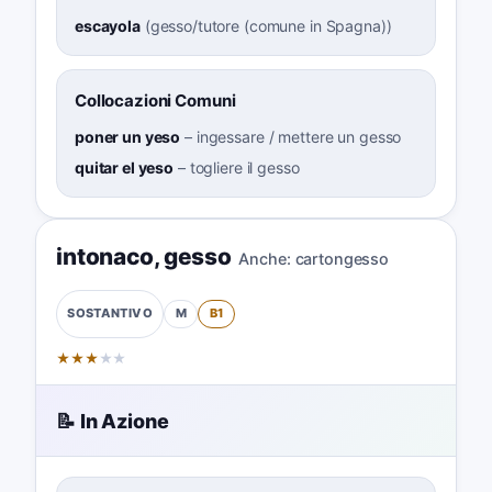
escayola
(
gesso/tutore (comune in Spagna)
)
Collocazioni Comuni
poner un yeso
–
ingessare / mettere un gesso
quitar el yeso
–
togliere il gesso
intonaco
,
gesso
Anche:
cartongesso
M
B1
SOSTANTIVO
★
★
★
★
★
📝 In Azione