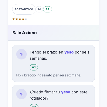
M
A2
SOSTANTIVO
★
★
★
★
★
📝 In Azione
Tengo el brazo en
yeso
por seis
semanas.
A1
Ho il braccio ingessato per sei settimane.
¿Puedo firmar tu
yeso
con este
rotulador?