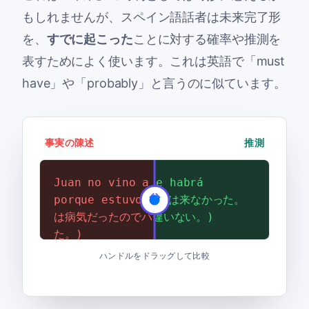
もしれませんが、スペイン語話者は未来完了形
を、
すでに起こった
ことに対する確率や推測を
表すためによく使います。これは英語で「must
have」や「probably」と言うのに似ています。
事実の陳述
推測
Juan no vino a la fiesta
Juan no vino. Se habrá
porque estuvo enfermo. (フアン
enfermado. (フアンは来なかった。
は病気だったのでパーティーに来なかっ
彼は病気になったに違いない。)
た。)
ハンドルをドラッグして比較