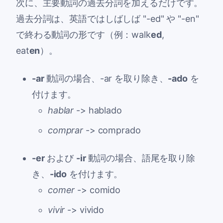
次に、主要動詞の過去分詞を加えるだけです。
過去分詞は、英語ではしばしば "-ed" や "-en"
で終わる動詞の形です（例：walk
ed
,
eat
en
）。
-ar
動詞の場合、
-ar
を取り除き、
-ado
を
付けます。
hablar
->
hablado
comprar
->
comprado
-er
および
-ir
動詞の場合、語尾を取り除
き、
-ido
を付けます。
comer
->
comido
vivir
->
vivido