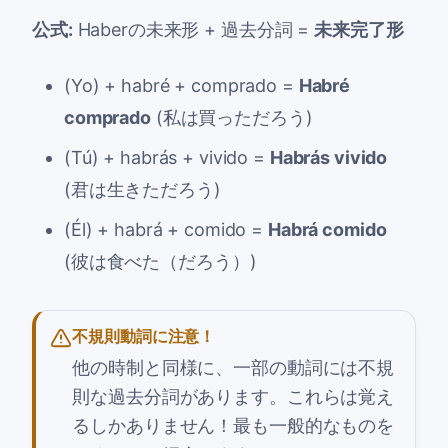
公式:
Haberの未来形
+
過去分詞
=
未来完了形
(Yo) +
habré
+
comprado
=
Habré
comprado
(私は買っただろう)
(Tú) +
habrás
+
vivido
=
Habrás vivido
(君は生きただろう)
(Él) +
habrá
+
comido
=
Habrá comido
(彼は食べた（だろう）)
不規則動詞に注意！
他の時制と同様に、一部の動詞には不規
則な過去分詞があります。これらは覚え
るしかありません！最も一般的なものを