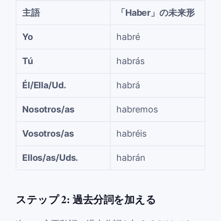
主語
「Haber」の未来形
Yo
habré
Tú
habrás
Él/Ella/Ud.
habrá
Nosotros/as
habremos
Vosotros/as
habréis
Ellos/as/Uds.
habrán
ステップ 2: 過去分詞を加える