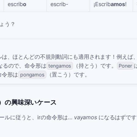
escrib
o
escrib-
¡Escrib
amos
!
ょう？
ルは、ほとんどの不規則動詞にも適用されます！例えば
なるので、命令形は
（持とう）です。
tengamos
Poner
命令形は
（置こう）です。
pongamos
く）の興味深いケース
ールに従うと、
ir
の命令形は...
vayamos
になるはずです