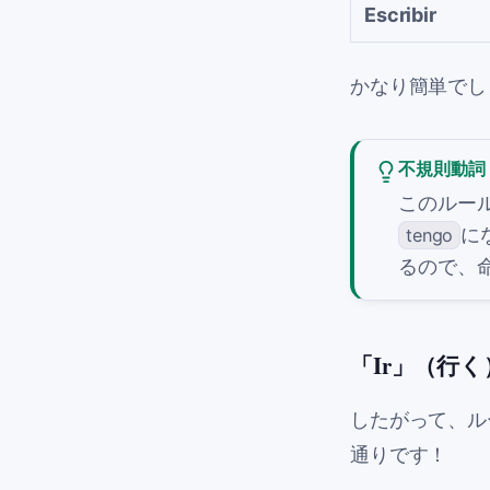
Escribir
かなり簡単でし
不規則動詞
このルー
に
tengo
るので、
「Ir」（行
したがって、ル
通りです！