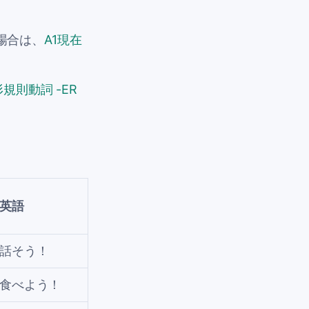
場合は、
A1現在
形規則動詞 -ER
英語
話そう！
食べよう！