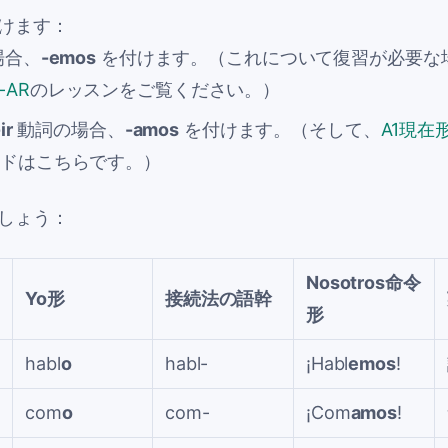
けます：
場合、
-emos
を付けます。（これについて復習が必要な
-AR
のレッスンをご覧ください。）
ir
動詞の場合、
-amos
を付けます。（そして、
A1現在
イドはこちらです。）
しょう：
Nosotros命令
Yo形
接続法の語幹
形
habl
o
habl-
¡Habl
emos
!
com
o
com-
¡Com
amos
!