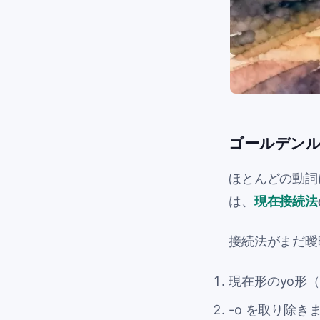
ゴールデン
ほとんどの動詞
は、
現在接続法
接続法がまだ曖
現在形の
yo
形（
-o
を取り除き