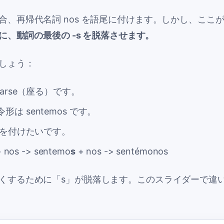
合、再帰代名詞
nos
を語尾に付けます。しかし、ここが
に、動詞の最後の -s を脱落させます。
しょう：
arse
（座る）です。
令形は
sentemos
です。
を付けたいです。
+
nos
->
sentemo
s
+
nos
->
sentémonos
くするために「s」が脱落します。このスライダーで違