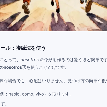
ルール：接続法を使う
にとって、
nosotros
命令形を作るのは驚くほど簡単で
のnosotros形
を使うことだけです。
昧な場合でも、心配はいりません。見つけ方の簡単な復
例：
hablo
,
como
,
vivo
）を取ります。
ます。