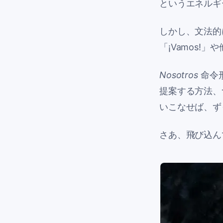
というエネルギ
しかし、文法的
「¡Vamos!
Nosotros
命令
提案する方法、
いこなせば、ず
さあ、飛び込ん