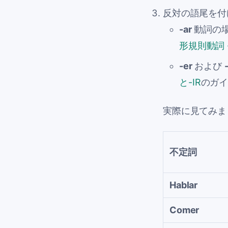
反対の語尾を付
-ar
動詞の
形規則動詞 
-er
および
-
と-IR
のガ
実際に見てみま
不定詞
Hablar
Comer