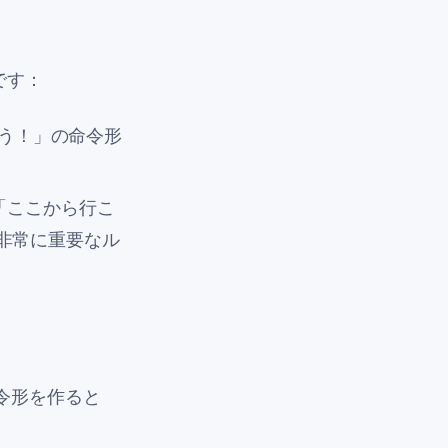
です：
こう！」の命令形
「ここから行こ
非常に重要なル
令形を作ると