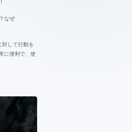
！
？なぜ
に対して行動を
常に便利で、使