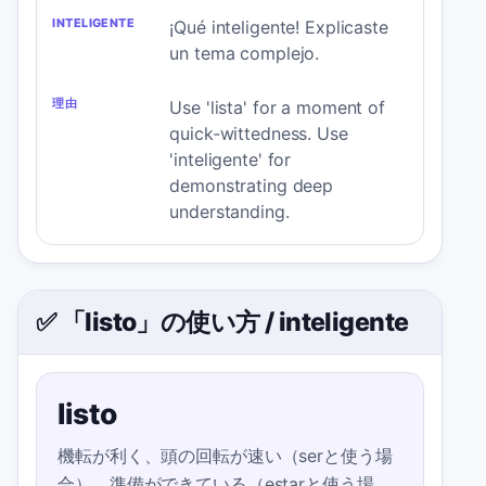
¡Qué inteligente! Explicaste
un tema complejo.
Use 'lista' for a moment of
quick-wittedness. Use
'inteligente' for
demonstrating deep
understanding.
✅ 「listo」の使い方
/
inteligente
listo
機転が利く、頭の回転が速い（serと使う場
合）。準備ができている（estarと使う場