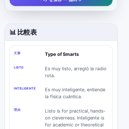
📊 比較表
文
LISTO
INTELIGENTE
理
Type of Smarts
脈
由
Es muy listo, arregló la radio
rota.
Es muy inteligente, entiende
la física cuántica.
Listo is for practical, hands-
on cleverness. Inteligente is
for academic or theoretical