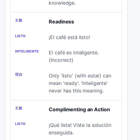
knowledge.
Readiness
¡El café está listo!
El café es inteligente.
(Incorrect)
Only 'listo' (with estar) can
mean 'ready'. 'Inteligente'
never has this meaning.
Complimenting an Action
¡Qué lista! Viste la solución
enseguida.