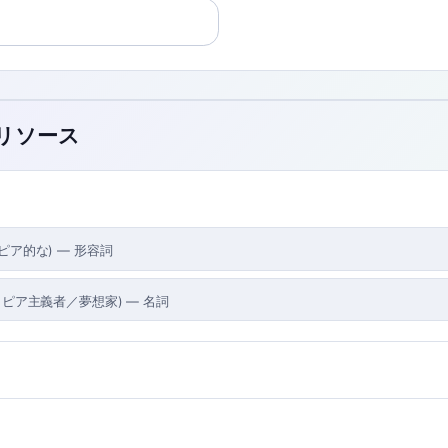
のリソース
ピア的な
)
—
形容詞
トピア主義者／夢想家
)
—
名詞