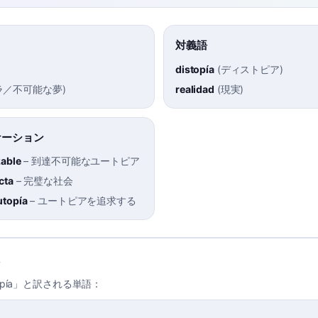
対義語
distopía
(
ディストピア
)
ラ／不可能な夢
)
realidad
(
現実
)
ケーション
zable
–
到達不可能なユートピア
cta
–
完璧な社会
utopía
–
ユートピアを追求する
opía」と訳される単語：