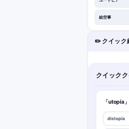
絵空事
✏️ クイッ
クイックク
「utop
distopía