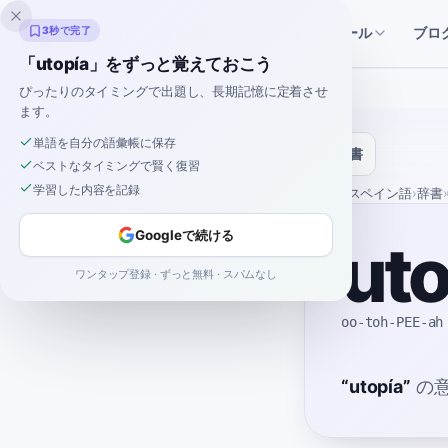
Inklingo
ストーリー
スペイン語ツール
3秒で完了
ブロ
「utopía」をずっと覚えておこう
ぴったりのタイミングで出題し、長期記憶に定着させ
ます。
単語を自分の語彙帳に保存
辞書
ベストなタイミングで賢く復習
学習した内容を記録
ホーム
›
スペイン語
›
辞書
›
Googleで続ける
uto
ワンタップ登録 · ずっと無料 · スパムなし
oo-toh-PEE-ah
“
utopía
”
の