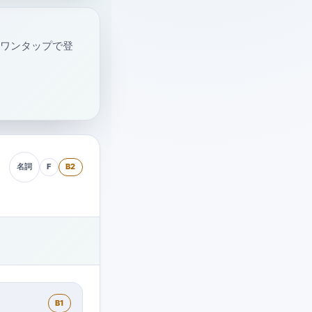
・ワンタップで登
F
B2
名詞
B1