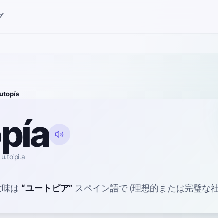
グ
utopía
pía
u.toˈpi.a
意味は
“
ユートピア
”
スペイン語で
(理想的または完璧な社