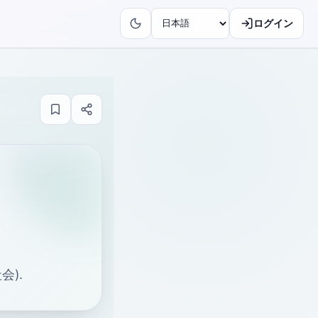
ログイン
会).