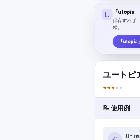
「utopí
保存すれば
録。
「utopí
ユートピ
★
★
★
★
★
📝 使用例
Un mu