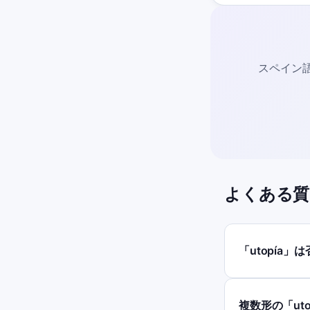
スペイン語
よくある質
「utopía
複数形の「ut