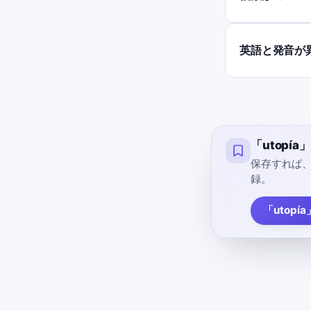
英語と発音が
「utopí
保存すれば
録。
「utopí