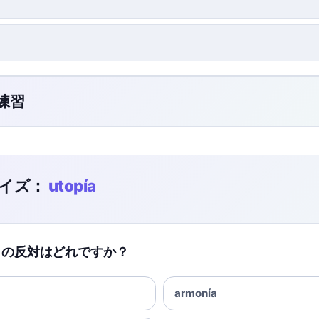
ク練習
イズ：
utopía
ía」の反対はどれですか？
armonía