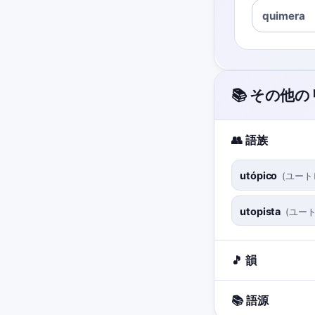
quimera
📚 その他
👥 語族
utópico
(
ユート
utopista
(
ユー
🎵 韻
📚 語源