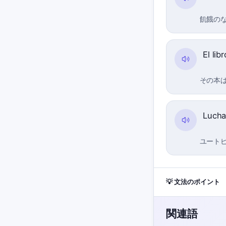
飢餓の
El li
その本
Lucha
ユート
💡 文法のポイント
関連語