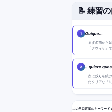
📝 練習
Quique...
1
まず名前から
「クウィケ」
...quiere ques
2
次に残りを続
たクリアな「k
この早口言葉のキーワード