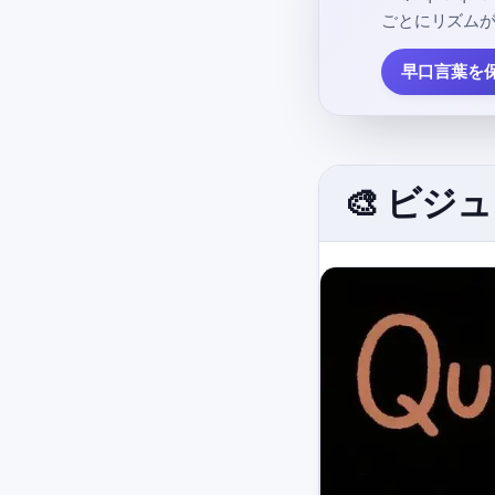
ごとにリズム
早口言葉を保
🎨 ビ