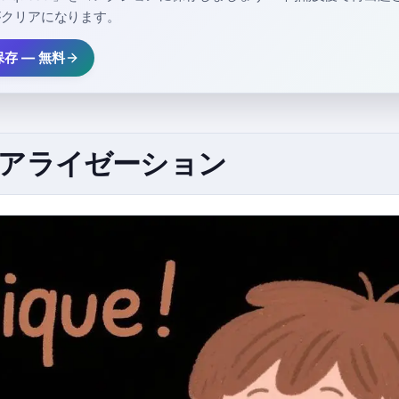
がクリアになります。
存 — 無料
ジュアライゼーション