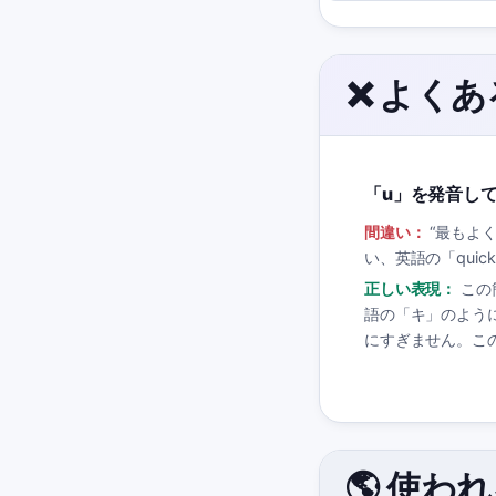
❌ よく
「u」を発音し
間違い：
“
最もよく
い、英語の「qui
正しい表現：
この
語の「キ」のよう
にすぎません。こ
🌎 使わ