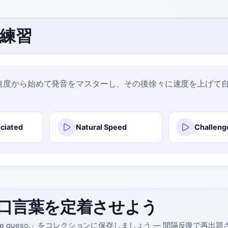
て練習
速度から始めて発音をマスターし、その後徐々に速度を上げて
ciated
Natural Speed
Challeng
口言葉を定着させよう
quiere queso.」をコレクションに保存しましょう — 間隔反復で再