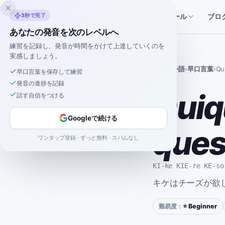
Inklingo
ストーリー
スペイン語ツール
3秒で完了
ブロ
あなたの発音を次のレベルへ
練習を記録し、発音が時間をかけて上達していくのを
実感しましょう。
スペイン語
›
早口言葉
›
Qu
早口言葉を保存して練習
発音の進捗を記録
Quiq
話す自信をつける
Googleで続ける
ques
ワンタップ登録 · ずっと無料 · スパムなし
KI-ke KIE-re KE-so
キケはチーズが欲
難易度：
⭐ Beginner