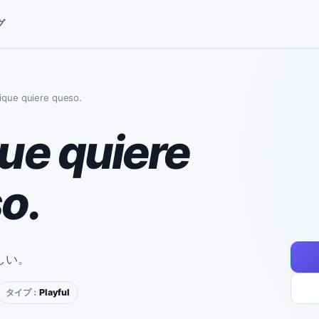
グ
ique quiere queso.
ue quiere
o.
しい。
タイプ：
Playful