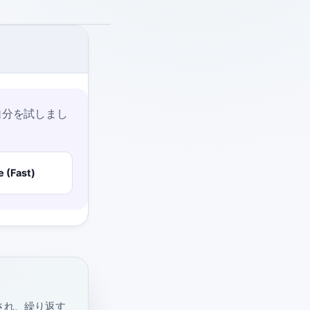
自分を試しまし
e (Fast)
出題され、繰り返す