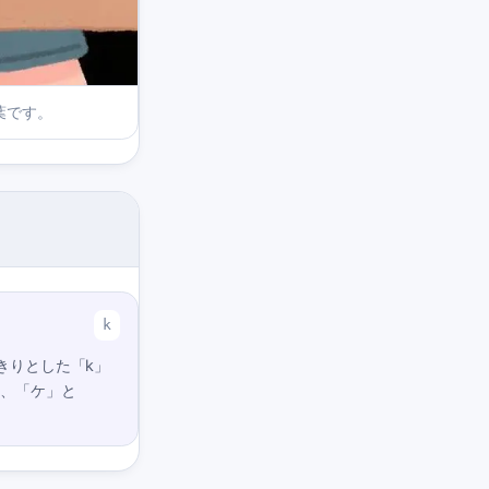
葉です。
k
きりとした「k」
く、「ケ」と