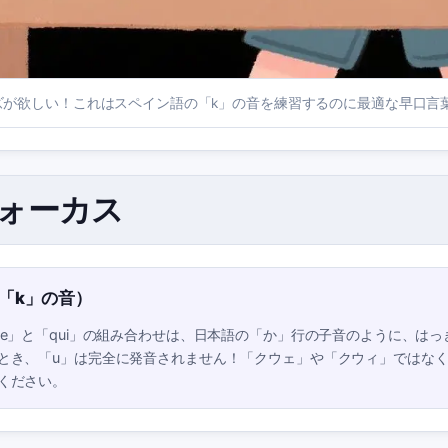
ズが欲しい！これはスペイン語の「k」の音を練習するのに最適な早口言
フォーカス
「k」の音）
ue」と「qui」の組み合わせは、日本語の「か」行の子音のように、はっ
とき、「u」は完全に発音されません！「クウェ」や「クウィ」ではな
ください。