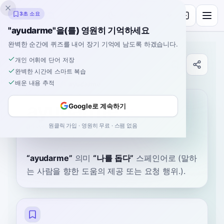
잉클링고
3초 소요
"ayudarme"을(를) 영원히 기억하세요
완벽한 순간에 퀴즈를 내어 장기 기억에 남도록 하겠습니다.
개인 어휘에 단어 저장
사전
완벽한 시간에 스마트 복습
배운 내용 추적
홈
›
스페인어
›
사전
›
ayudarme
ayudarme
Google로 계속하기
원클릭 가입 · 영원히 무료 · 스팸 없음
ah-yoo-DAR-meh
aʝuˈðarme
“
ayudarme
”
의미
“
나를 돕다
”
스페인어로
(말하
는 사람을 향한 도움의 제공 또는 요청 행위.).