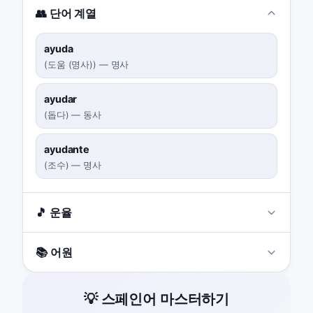
👥 단어 계열
ayuda
(
도움 (명사)
)
—
명사
ayudar
(
돕다
)
—
동사
ayudante
(
조수
)
—
명사
🎵 운율
📚 어원
💡 스페인어 마스터하기