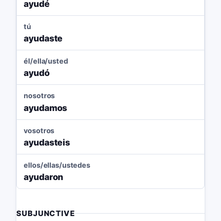
ayudé
tú
ayudaste
él/ella/usted
ayudó
nosotros
ayudamos
vosotros
ayudasteis
ellos/ellas/ustedes
ayudaron
SUBJUNCTIVE