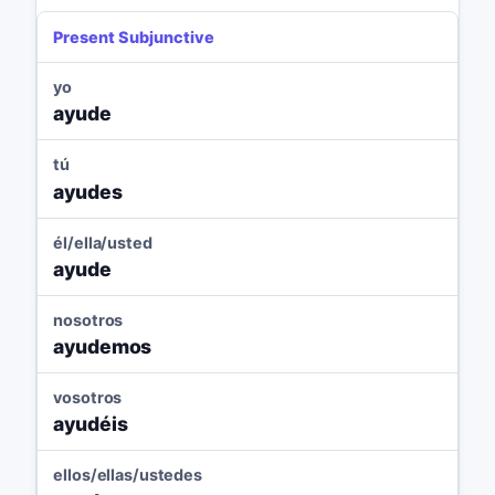
Present Subjunctive
yo
ayude
tú
ayudes
él/ella/usted
ayude
nosotros
ayudemos
vosotros
ayudéis
ellos/ellas/ustedes