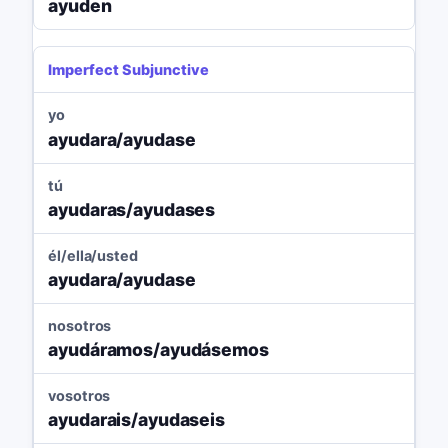
ayuden
Imperfect Subjunctive
yo
ayudara/ayudase
tú
ayudaras/ayudases
él/ella/usted
ayudara/ayudase
nosotros
ayudáramos/ayudásemos
vosotros
ayudarais/ayudaseis