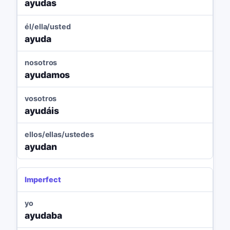
ayudas
él/ella/usted
ayuda
nosotros
ayudamos
vosotros
ayudáis
ellos/ellas/ustedes
ayudan
Imperfect
yo
ayudaba