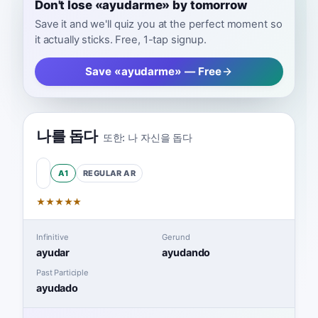
Don't lose «ayudarme» by tomorrow
Save it and we'll quiz you at the perfect moment so
it actually sticks. Free, 1-tap signup.
Save «ayudarme» — Free
나를 돕다
또한:
나 자신을 돕다
A1
REGULAR
AR
★
★
★
★
★
Infinitive
Gerund
ayudar
ayudando
Past Participle
ayudado