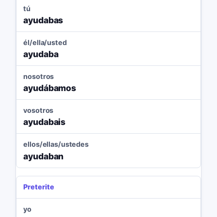
tú
ayudabas
él/ella/usted
ayudaba
nosotros
ayudábamos
vosotros
ayudabais
ellos/ellas/ustedes
ayudaban
Preterite
yo