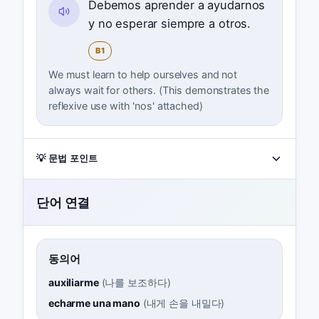
Debemos aprender a ayudarnos
y no esperar siempre a otros.
B1
We must learn to help ourselves and not
always wait for others. (This demonstrates the
reflexive use with 'nos' attached)
💡 문법 포인트
단어 연결
동의어
auxiliarme
(
나를 보조하다
)
echarme una mano
(
내게 손을 내밀다
)