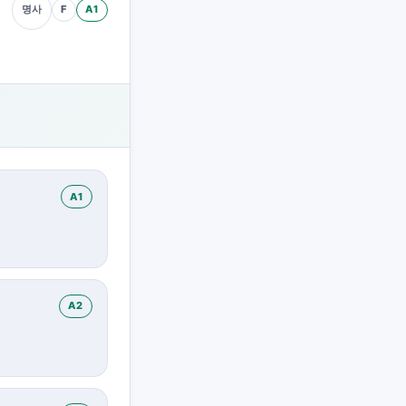
F
A1
명사
A1
A2