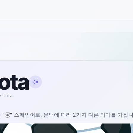
a
ota
eˈlota
미
“
공
”
스페인어로
. 문맥에 따라 2가지 다른 의미를 가집니