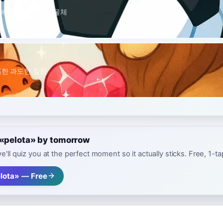
에 사용되는 둥근 물체
위한 과도한 칭찬
 «pelota» by tomorrow
e'll quiz you at the perfect moment so it actually sticks. Free, 1-t
lota» — Free