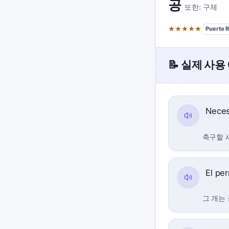
공
또한:
구체
★
★
★
★
★
Puerto R
📝 실제 사용
Nece
축구할 
El per
그 개는