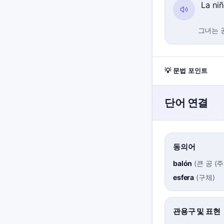
La ni
그녀는 
💡 문법 포인트
단어 연결
동의어
balón
(
큰 공 (
esfera
(
구체
)
관용구 및 표현