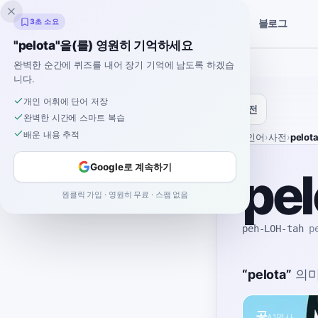
잉클링고
3초 소요
블로그
이야기
스페인어 도구
"pelota"을(를) 영원히 기억하세요
완벽한 순간에 퀴즈를 내어 장기 기억에 남도록 하겠습
니다.
개인 어휘에 단어 저장
사전
완벽한 시간에 스마트 복습
배운 내용 추적
홈
›
스페인어
›
사전
›
pelot
Google로 계속하기
pel
원클릭 가입 · 영원히 무료 · 스팸 없음
peh-LOH-tah
p
“
pelota
”
의
공
A1
명사