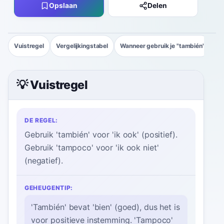
Opslaan
Delen
Vuistregel
Vergelijkingstabel
Wanneer gebruik je "también"
Co
💡 Vuistregel
DE REGEL:
Gebruik 'también' voor 'ik ook' (positief).
Gebruik 'tampoco' voor 'ik ook niet'
(negatief).
GEHEUGENTIP:
'También' bevat 'bien' (goed), dus het is
voor positieve instemming. 'Tampoco'