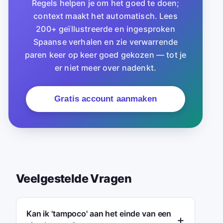
Regels helpen je om het goed te doen;
context maakt het automatisch. Lees
200+ geïllustreerde en ingesproken
Spaanse verhalen en zie verwarrende
paren keer op keer goed gekozen — tot je
er niet meer over nadenkt.
Gratis account aanmaken
Veelgestelde Vragen
Kan ik 'tampoco' aan het einde van een