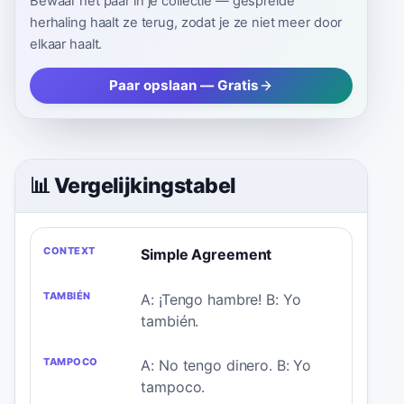
Bewaar het paar in je collectie — gespreide
herhaling haalt ze terug, zodat je ze niet meer door
elkaar haalt.
Paar opslaan — Gratis
📊 Vergelijkingstabel
CONTEXT
TAMBIÉN
TAMPOCO
WAAROM?
Simple Agreement
A: ¡Tengo hambre! B: Yo
también.
A: No tengo dinero. B: Yo
tampoco.