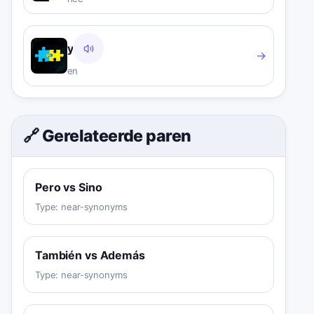
y
→
en
🔗 Gerelateerde paren
Pero vs Sino
Type:
near-synonyms
También vs Además
Type:
near-synonyms