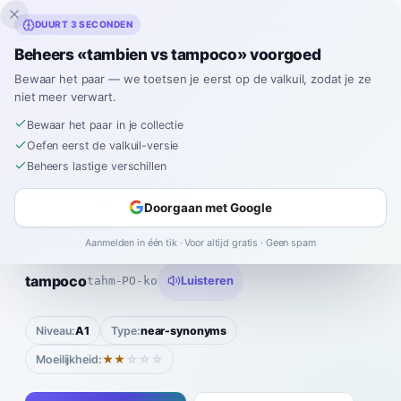
Inklingo
DUURT 3 SECONDEN
Beheers «tambien vs tampoco» voorgoed
Bewaar het paar — we toetsen je eerst op de valkuil, zodat je ze
niet meer verwart.
Spaans
›
Verwarrende paren
›
También vs Tampoco
Bewaar het paar in je collectie
también
VS
Oefen eerst de valkuil-versie
Beheers lastige verschillen
tampoco
Doorgaan met Google
también
tahm-BYEHN
Luisteren
Aanmelden in één tik · Voor altijd gratis · Geen spam
|
tampoco
tahm-PO-ko
Luisteren
Niveau:
A1
Type:
near-synonyms
Moeilijkheid:
★★
☆☆☆