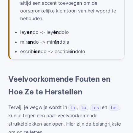
altijd een accent toevoegen om de
oorspronkelijke klemtoon van het woord te
behouden.
ley
en
do -> ley
én
dolo
mir
an
do -> mir
án
dola
escrib
ien
do -> escrib
ién
dolo
Veelvoorkomende Fouten en
Hoe Ze te Herstellen
Terwijl je wegwijs wordt in
,
,
en
,
lo
la
los
las
kun je tegen een paar veelvoorkomende
struikelblokken aanlopen. Hier zijn de belangrijkste
om op te letten.