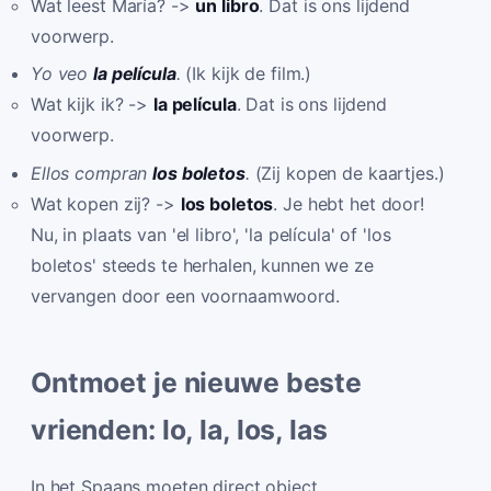
Wat leest María? ->
un libro
. Dat is ons lijdend
voorwerp.
Yo veo
la película
.
(Ik kijk de film.)
Wat kijk ik? ->
la película
. Dat is ons lijdend
voorwerp.
Ellos compran
los boletos
.
(Zij kopen de kaartjes.)
Wat kopen zij? ->
los boletos
. Je hebt het door!
Nu, in plaats van 'el libro', 'la película' of 'los
boletos' steeds te herhalen, kunnen we ze
vervangen door een voornaamwoord.
Ontmoet je nieuwe beste
vrienden: lo, la, los, las
In het Spaans moeten direct object