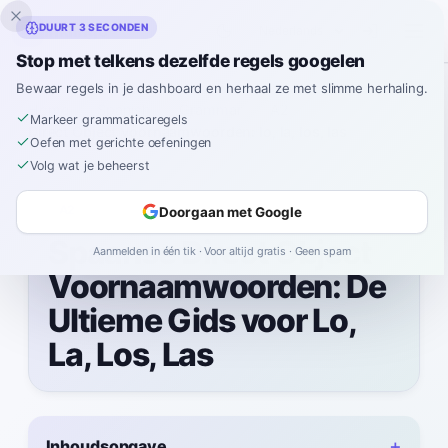
Inklingo
DUURT 3 SECONDEN
Stop met telkens dezelfde regels googelen
Bewaar regels in je dashboard en herhaal ze met slimme herhaling.
Home
Spanish
Grammar
A2
Markeer grammaticaregels
Direct Object Voornaamwoorden: lo, la, los, las
Oefen met gerichte oefeningen
Volg wat je beheerst
A2
Doorgaan met Google
Spaanse Direct Object
Aanmelden in één tik · Voor altijd gratis · Geen spam
Voornaamwoorden: De
Ultieme Gids voor Lo,
La, Los, Las
Inhoudsopgave