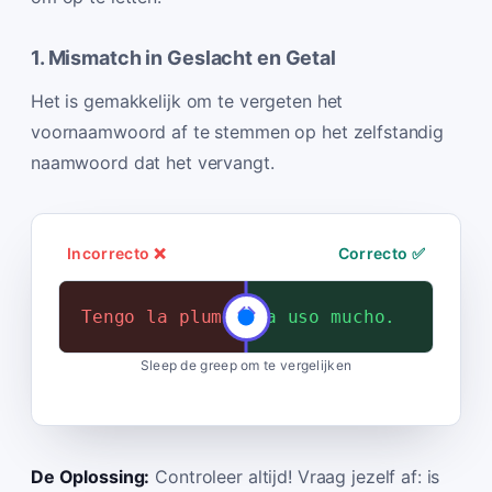
1. Mismatch in Geslacht en Getal
Het is gemakkelijk om te vergeten het
voornaamwoord af te stemmen op het zelfstandig
naamwoord dat het vervangt.
Incorrecto ❌
Correcto ✅
Tengo la pluma. Lo uso mucho.
Tengo la pluma. La uso mucho.
Sleep de greep om te vergelijken
De Oplossing:
Controleer altijd! Vraag jezelf af: is