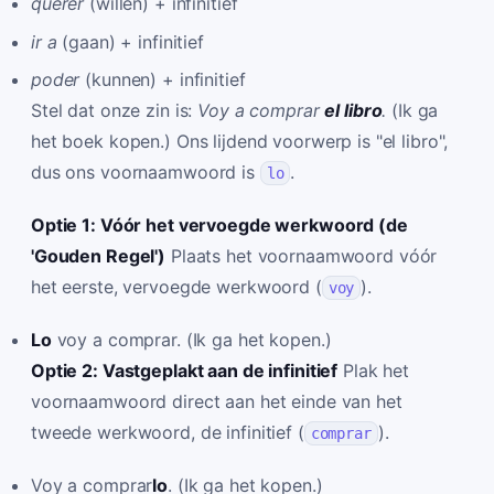
querer
(willen) + infinitief
ir a
(gaan) + infinitief
poder
(kunnen) + infinitief
Stel dat onze zin is:
Voy a comprar
el libro
.
(Ik ga
het boek kopen.) Ons lijdend voorwerp is "el libro",
dus ons voornaamwoord is
.
lo
Optie 1: Vóór het vervoegde werkwoord (de
'Gouden Regel')
Plaats het voornaamwoord vóór
het eerste, vervoegde werkwoord (
).
voy
Lo
voy a comprar. (Ik ga het kopen.)
Optie 2: Vastgeplakt aan de infinitief
Plak het
voornaamwoord direct aan het einde van het
tweede werkwoord, de infinitief (
).
comprar
Voy a comprar
lo
. (Ik ga het kopen.)