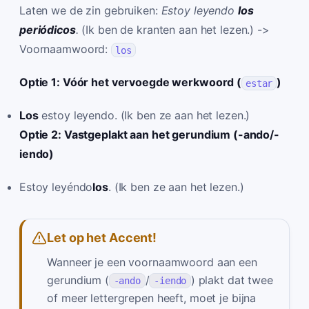
Laten we de zin gebruiken:
Estoy leyendo
los
periódicos
.
(Ik ben de kranten aan het lezen.) ->
Voornaamwoord:
los
Optie 1: Vóór het vervoegde werkwoord (
)
estar
Los
estoy leyendo. (Ik ben ze aan het lezen.)
Optie 2: Vastgeplakt aan het gerundium (-ando/-
iendo)
Estoy leyéndo
los
. (Ik ben ze aan het lezen.)
Let op het Accent!
Wanneer je een voornaamwoord aan een
gerundium (
/
) plakt dat twee
-ando
-iendo
of meer lettergrepen heeft, moet je bijna