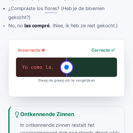
¿Compraste los
flores
? (Heb je de bloemen
gekocht?)
No, no
las compré
. (Nee, ik heb ze niet gekocht.)
Incorrecto ❌
Correcto ✅
Yo como la.
Yo la como.
Sleep de greep om te vergelijken
Ontkennende Zinnen
In ontkennende zinnen nestelt het
voornaamwoord zich nog steeds direct vóór