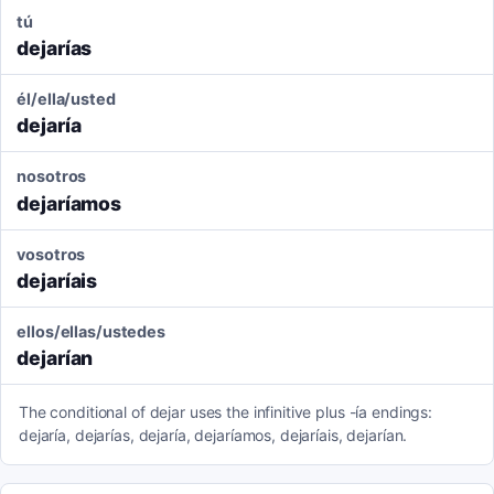
tú
dejarías
él/ella/usted
dejaría
nosotros
dejaríamos
vosotros
dejaríais
ellos/ellas/ustedes
dejarían
The conditional of dejar uses the infinitive plus -ía endings:
dejaría, dejarías, dejaría, dejaríamos, dejaríais, dejarían.