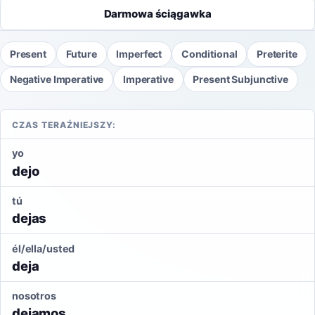
Darmowa ściągawka
Present
Future
Imperfect
Conditional
Preterite
Negative Imperative
Imperative
Present Subjunctive
CZAS TERAŹNIEJSZY:
yo
dejo
tú
dejas
él/ella/usted
deja
nosotros
dejamos