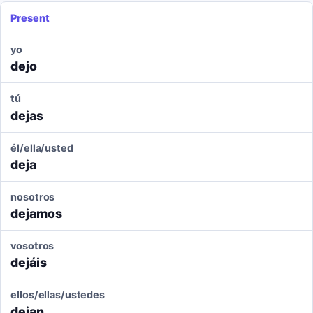
Present
yo
dejo
tú
dejas
él/ella/usted
deja
nosotros
dejamos
vosotros
dejáis
ellos/ellas/ustedes
dejan