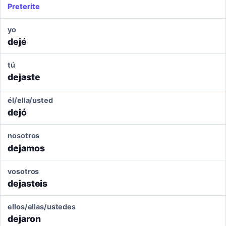
Preterite
yo
dejé
tú
dejaste
él/ella/usted
dejó
nosotros
dejamos
vosotros
dejasteis
ellos/ellas/ustedes
dejaron