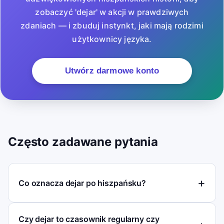
zobaczyć 'dejar' w akcji w prawdziwych
zdaniach — i zbuduj instynkt, jaki mają rodzimi
użytkownicy języka.
Utwórz darmowe konto
Często zadawane pytania
Co oznacza dejar po hiszpańsku?
Czy dejar to czasownik regularny czy