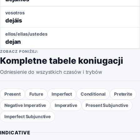
vosotros
dejáis
ellos/ellas/ustedes
dejan
ZOBACZ PONIŻEJ:
Kompletne tabele koniugacji
Odniesienie do wszystkich czasów i trybów
Present
Future
Imperfect
Conditional
Preterite
Negative Imperative
Imperative
Present Subjunctive
Imperfect Subjunctive
INDICATIVE