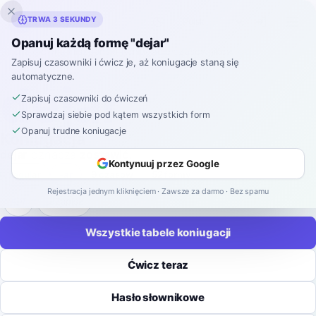
Inklingo
TRWA 3 SEKUNDY
Opanuj każdą formę "dejar"
Strona główna
›
Hiszpański
›
Koniugacje czasowników
›
dejar
Zapisuj czasowniki i ćwicz je, aż koniugacje staną się
automatyczne.
KONIUGACJA CZASOWNIKÓW HISZPAŃSKICH
dejar
Zapisuj czasowniki do ćwiczeń
Sprawdzaj siebie pod kątem wszystkich form
Opanuj trudne koniugacje
Koniugacja
dejar
oznacza
zostawić
.
Kontynuuj przez Google
regular
-
ar
9 czasów
52 formy
Rejestracja jednym kliknięciem · Zawsze za darmo · Bez spamu
Zapisz
Wszystkie tabele koniugacji
Ćwicz teraz
Hasło słownikowe