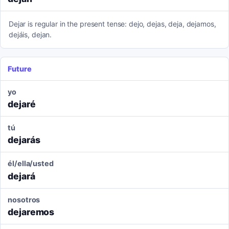
Dejar is regular in the present tense: dejo, dejas, deja, dejamos,
dejáis, dejan.
Future
yo
dejaré
tú
dejarás
él/ella/usted
dejará
nosotros
dejaremos