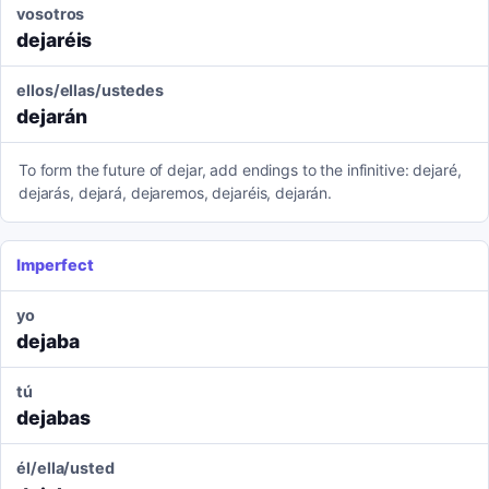
vosotros
dejaréis
ellos/ellas/ustedes
dejarán
To form the future of dejar, add endings to the infinitive: dejaré,
dejarás, dejará, dejaremos, dejaréis, dejarán.
Imperfect
yo
dejaba
tú
dejabas
él/ella/usted