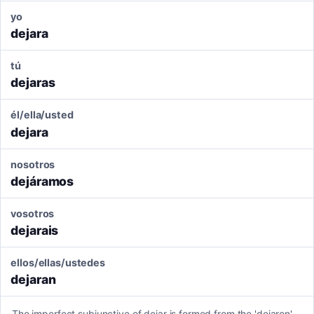
yo
dejara
tú
dejaras
él/ella/usted
dejara
nosotros
dejáramos
vosotros
dejarais
ellos/ellas/ustedes
dejaran
The imperfect subjunctive of dejar is formed from the 'dejaron'