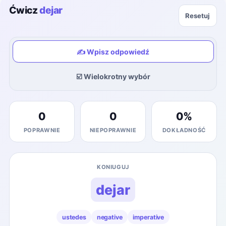
Ćwicz
dejar
Resetuj
✍️ Wpisz odpowiedź
☑️ Wielokrotny wybór
0
0
0
%
POPRAWNIE
NIEPOPRAWNIE
DOKŁADNOŚĆ
KONIUGUJ
dejar
ustedes
negative
imperative