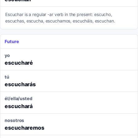
Escuchar is a regular -ar verb in the present: escucho,
escuchas, escucha, escuchamos, escucháis, escuchan.
Future
yo
escucharé
tú
escucharás
él/ella/usted
escuchará
nosotros
escucharemos