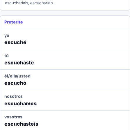
escucharíais, escucharían.
Preterite
yo
escuché
tú
escuchaste
él/ella/usted
escuchó
nosotros
escuchamos
vosotros
escuchasteis