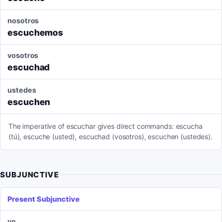
nosotros
escuchemos
vosotros
escuchad
ustedes
escuchen
The imperative of escuchar gives direct commands: escucha
(tú), escuche (usted), escuchad (vosotros), escuchen (ustedes).
SUBJUNCTIVE
Present Subjunctive
yo