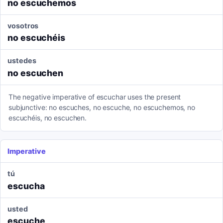
no escuchemos
vosotros
no escuchéis
ustedes
no escuchen
The negative imperative of escuchar uses the present
subjunctive: no escuches, no escuche, no escuchemos, no
escuchéis, no escuchen.
Imperative
tú
escucha
usted
escuche