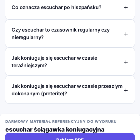
Co oznacza escuchar po hiszpańsku?
Czy escuchar to czasownik regularny czy
nieregularny?
Jak koniuguje się escuchar w czasie
teraźniejszym?
Jak koniuguje się escuchar w czasie przeszłym
dokonanym (preterite)?
DARMOWY MATERIAŁ REFERENCYJNY DO WYDRUKU
escuchar
ściągawka koniugacyjna