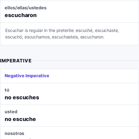
ellos/ellas/ustedes
escucharon
Escuchar is regular in the preterite: escuché, escuchaste,
escuchó, escuchamos, escuchasteis, escucharon.
IMPERATIVE
Negative Imperative
tú
no escuches
usted
no escuche
nosotros