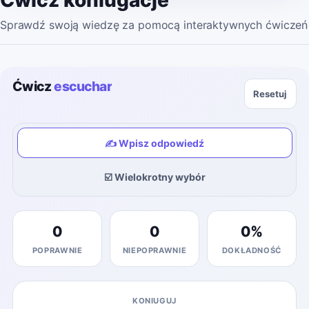
Sprawdź swoją wiedzę za pomocą interaktywnych ćwiczeń
Ćwicz
escuchar
Resetuj
✍️ Wpisz odpowiedź
☑️ Wielokrotny wybór
0
0
0
%
POPRAWNIE
NIEPOPRAWNIE
DOKŁADNOŚĆ
KONIUGUJ